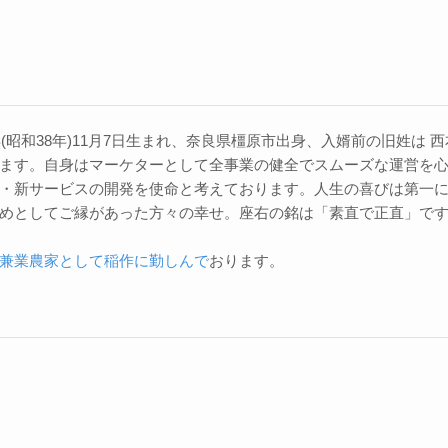
3年(昭和38年)11月7日生まれ、奈良県橿原市出身、入婿前の旧姓は
ます。自身はマーケターとして全事業の健全でスムーズな運営を
・新サービスの開発を使命と考えております。人生の喜びは第一
めとしてご縁があった方々の幸せ。座右の銘は「素直で正直」で
兼業農家として稲作に勤しんで
おります。