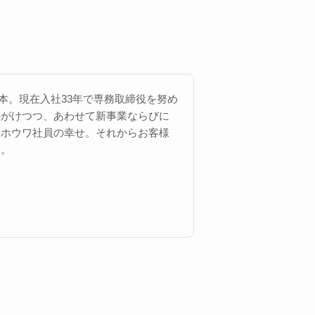
 西本。現在入社33年で専務取締役を努め
心がけつつ、あわせて新事業ならびに
にホウワ社員の幸せ。それからお客様
す。