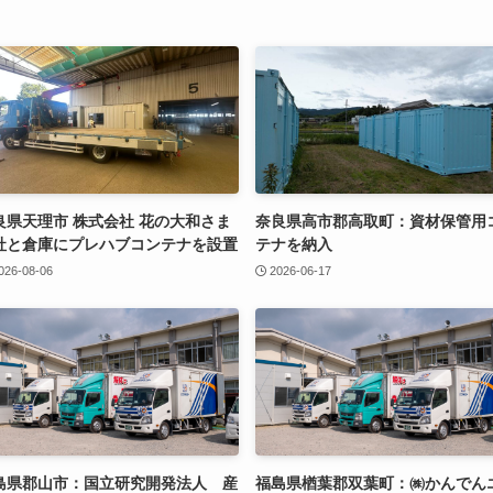
良県天理市 株式会社 花の大和さま
奈良県高市郡高取町：資材保管用
社と倉庫にプレハブコンテナを設置
テナを納入
026-08-06
2026-06-17
島県郡山市：国立研究開発法人 産
福島県楢葉郡双葉町：㈱かんでん