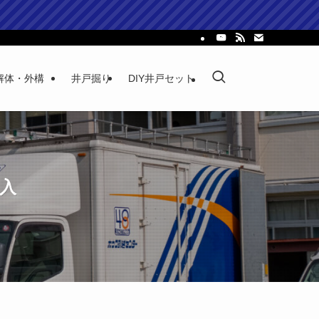
解体・外構
井戸掘り
DIY井戸セット
納入