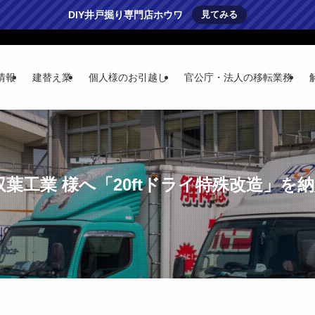
DIY井戸掘り専門店ホウワ
見てみる
情報
建替え業
個人様のお引越し
官公庁・法人の移転業務
葉工業 様へ「20ftドライ特殊改造」を