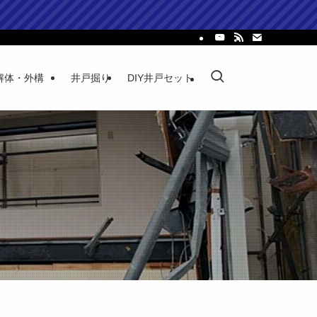
解体・外構
井戸掘り
DIY井戸セット