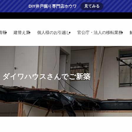
DIY井戸掘り専門店ホウワ
見てみる
情報
建替え業
個人様のお引越し
官公庁・法人の移転業務
| ダイワハウスさんでご新築