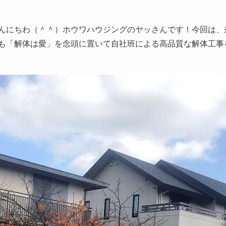
安田剛将”]皆様こんにちわ（＾＾）ホウワハウジングのヤッさんです！今
「解体は愛」を念頭に置いて自社班による高品質な解体工事を進め