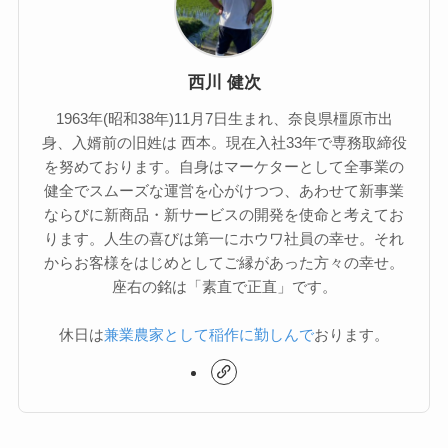
西川 健次
1963年(昭和38年)11月7日生まれ、奈良県橿原市出
身、入婿前の旧姓は 西本。現在入社33年で専務取締役
を努めております。自身はマーケターとして全事業の
健全でスムーズな運営を心がけつつ、あわせて新事業
ならびに新商品・新サービスの開発を使命と考えてお
ります。人生の喜びは第一にホウワ社員の幸せ。それ
からお客様をはじめとしてご縁があった方々の幸せ。
座右の銘は「素直で正直」です。
休日は
兼業農家として稲作に勤しんで
おります。