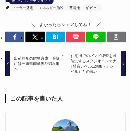
ホウワコンテナショップ
ソーラー発電
エネルギー施設
蓄電池
ギガセル
よかったらシェアしてね！
住宅街でのバンド練習を可
出荷前夜の防災倉庫 | 明朝
能にするスタジオコンテナ
には三重県南牟婁郡御浜町
| 騒音レベル120db（デシ
へ
ベル）との戦い
この記事を書いた人