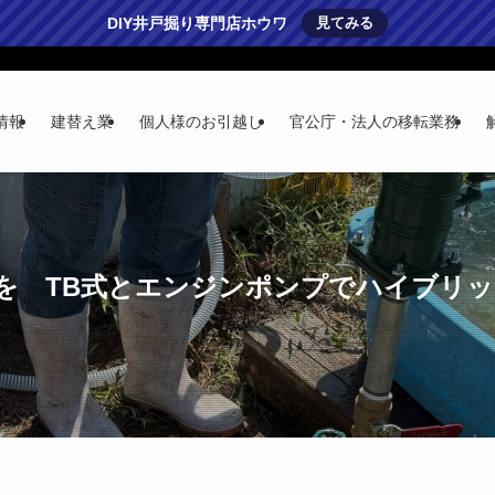
DIY井戸掘り専門店ホウワ
見てみる
情報
建替え業
個人様のお引越し
官公庁・法人の移転業務
を TB式とエンジンポンプでハイブリッ