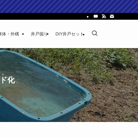
解体・外構
井戸掘り
DIY井戸セット
ド化