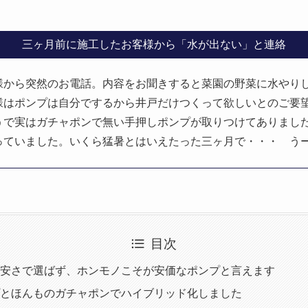
三ヶ月前に施工したお客様から「水が出ない」と連絡
様から突然のお電話。内容をお聞きすると菜園の野菜に水やり
様はポンプは自分でするから井戸だけつくって欲しいとのご要
うで実はガチャポンで無い手押しポンプが取りつけてありまし
っていました。いくら猛暑とはいえたった三ヶ月で・・・ う
目次
安さで選ばず、ホンモノこそが安価なポンプと言えます
とほんものガチャポンでハイブリッド化しました