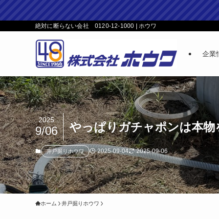
絶対に断らない会社 0120-12-1000 | ホウワ
企業
2025
やっぱりガチャポンは本物
9/06
2025-09-04
2025-09-06
井戸掘りホウワ
ホーム
井戸掘りホウワ