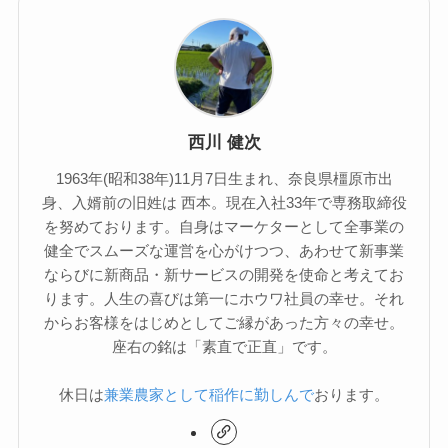
西川 健次
1963年(昭和38年)11月7日生まれ、奈良県橿原市出
身、入婿前の旧姓は 西本。現在入社33年で専務取締役
を努めております。自身はマーケターとして全事業の
健全でスムーズな運営を心がけつつ、あわせて新事業
ならびに新商品・新サービスの開発を使命と考えてお
ります。人生の喜びは第一にホウワ社員の幸せ。それ
からお客様をはじめとしてご縁があった方々の幸せ。
座右の銘は「素直で正直」です。
休日は
兼業農家として稲作に勤しんで
おります。