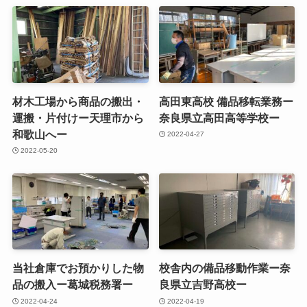
材木工場から商品の搬出・
高田東高校 備品移転業務ー
運搬・片付けー天理市から
奈良県立高田高等学校ー
和歌山へー
2022-04-27
2022-05-20
当社倉庫でお預かりした物
校舎内の備品移動作業ー奈
品の搬入ー葛城税務署ー
良県立吉野高校ー
2022-04-24
2022-04-19