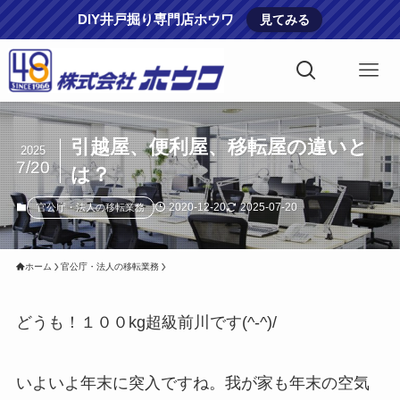
DIY井戸掘り専門店ホウワ
見てみる
引越屋、便利屋、移転屋の違いと
2025
7/20
は？
2020-12-20
2025-07-20
官公庁・法人の移転業務
ホーム
官公庁・法人の移転業務
どうも！１００kg超級前川です(^-^)/
いよいよ年末に突入ですね。我が家も年末の空気