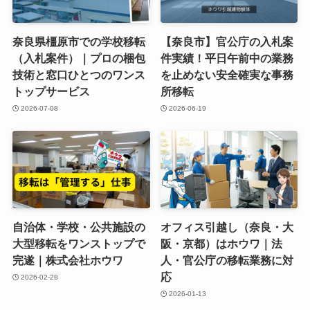
奈良県橿原市での学校移転
【奈良市】官公庁の入札案
（入札案件）｜プロの梱包
件実績！平日午前中の業務
技術と窓口ひとつのワンス
を止めない安全確実な事務
トップサービス
所移転
2026-07-08
2026-06-19
自治体・学校・公共施設の
オフィス引越し（奈良・大
大型移転をワンストップで
阪・京都）はホウワ｜法
完遂｜株式会社ホウワ
人・官公庁の移転業務に対
応
2026-02-28
2026-01-13