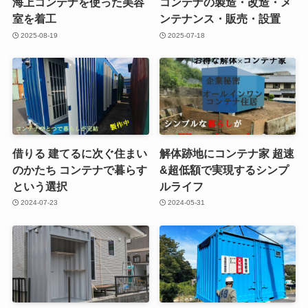
海上コンテナを使った美容
コンテナの製造・改造・メ
室を着工
ンテナンス・販売・設置
2025-08-19
2025-07-18
借りる 建てるに次ぐ住まい
解体跡地にコンテナ家 超速
のかたち コンテナで暮らす
&超低額で実現するシンプ
という選択
ルライフ
2024-07-23
2024-05-31