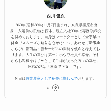
西川 健次
1963年(昭和38年)11月7日生まれ、奈良県橿原市出
身、入婿前の旧姓は 西本。現在入社33年で専務取締役
を努めております。自身はマーケターとして全事業の
健全でスムーズな運営を心がけつつ、あわせて新事業
ならびに新商品・新サービスの開発を使命と考えてお
ります。人生の喜びは第一にホウワ社員の幸せ。それ
からお客様をはじめとしてご縁があった方々の幸せ。
座右の銘は「素直で正直」です。
休日は
兼業農家として稲作に勤しんで
おります。