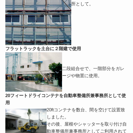
所として。
フラットラックを土台に２階建で使用
二段組合せで、一階部分をガレ
ージや物置に使用。
20フィートドライコンテナを自動車整備所兼事務所として使
用
20ftコンテナを数台、間を空けて設置致
しました。
その後、屋根やシャッターを取り付け自
動車整備所兼事務所としてご利用されて