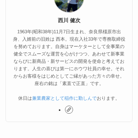
西川 健次
1963年(昭和38年)11月7日生まれ、奈良県橿原市出
身、入婿前の旧姓は 西本。現在入社33年で専務取締役
を努めております。自身はマーケターとして全事業の
健全でスムーズな運営を心がけつつ、あわせて新事業
ならびに新商品・新サービスの開発を使命と考えてお
ります。人生の喜びは第一にホウワ社員の幸せ。それ
からお客様をはじめとしてご縁があった方々の幸せ。
座右の銘は「素直で正直」です。
休日は
兼業農家として稲作に勤しんで
おります。