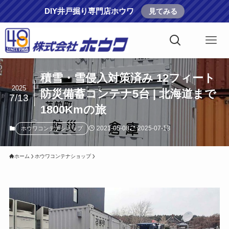
DIY井戸掘り専門店ホウワ
見てみる
積雪・雪侵入対策済み 12フィート
2025
防災備蓄コンテナ5台 | 北海道まで
7/13
1800Kmの旅
2021-05-08
2025-07-13
ホウワコンテナショップ
ホーム
ホウワコンテナショップ