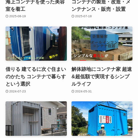
海上コンテナを使った美容
コンテナの製造・改造・メ
室を着工
ンテナンス・販売・設置
2025-08-19
2025-07-18
借りる 建てるに次ぐ住まい
解体跡地にコンテナ家 超速
のかたち コンテナで暮らす
&超低額で実現するシンプ
という選択
ルライフ
2024-07-23
2024-05-31