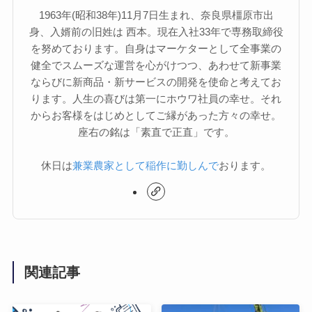
1963年(昭和38年)11月7日生まれ、奈良県橿原市出
身、入婿前の旧姓は 西本。現在入社33年で専務取締役
を努めております。自身はマーケターとして全事業の
健全でスムーズな運営を心がけつつ、あわせて新事業
ならびに新商品・新サービスの開発を使命と考えてお
ります。人生の喜びは第一にホウワ社員の幸せ。それ
からお客様をはじめとしてご縁があった方々の幸せ。
座右の銘は「素直で正直」です。
休日は
兼業農家として稲作に勤しんで
おります。
関連記事