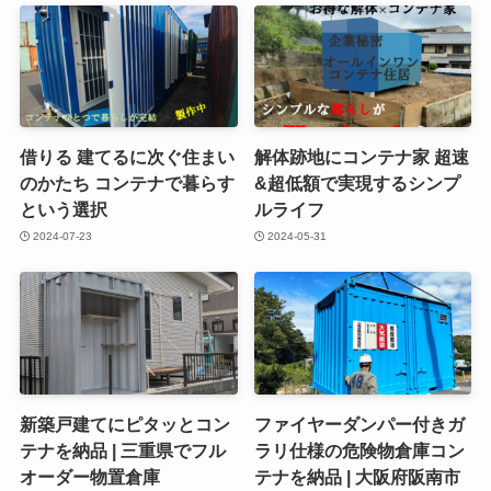
借りる 建てるに次ぐ住まい
解体跡地にコンテナ家 超速
のかたち コンテナで暮らす
&超低額で実現するシンプ
という選択
ルライフ
2024-07-23
2024-05-31
新築戸建てにピタッとコン
ファイヤーダンパー付きガ
テナを納品 | 三重県でフル
ラリ仕様の危険物倉庫コン
オーダー物置倉庫
テナを納品 | 大阪府阪南市