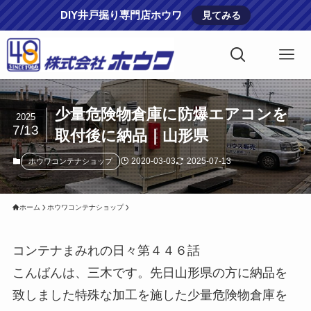
DIY井戸掘り専門店ホウワ
見てみる
少量危険物倉庫に防爆エアコンを
2025
7/13
取付後に納品｜山形県
2020-03-03
2025-07-13
ホウワコンテナショップ
ホーム
ホウワコンテナショップ
コンテナまみれの日々第４４６話
こんばんは、三木です。先日山形県の方に納品を
致しました特殊な加工を施した少量危険物倉庫を