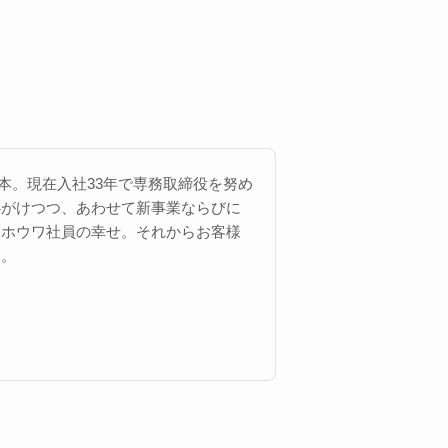
 西本。現在入社33年で専務取締役を努め
心がけつつ、あわせて新事業ならびに
にホウワ社員の幸せ。それからお客様
す。