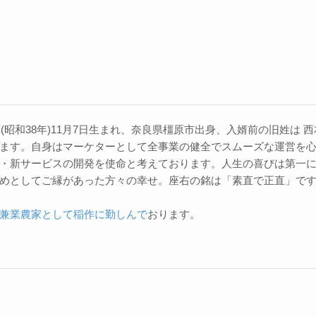
3年(昭和38年)11月7日生まれ、奈良県橿原市出身、入婿前の旧姓は
ます。自身はマーケターとして全事業の健全でスムーズな運営を
・新サービスの開発を使命と考えております。人生の喜びは第一
めとしてご縁があった方々の幸せ。座右の銘は「素直で正直」で
兼業農家として稲作に勤しんで
おります。