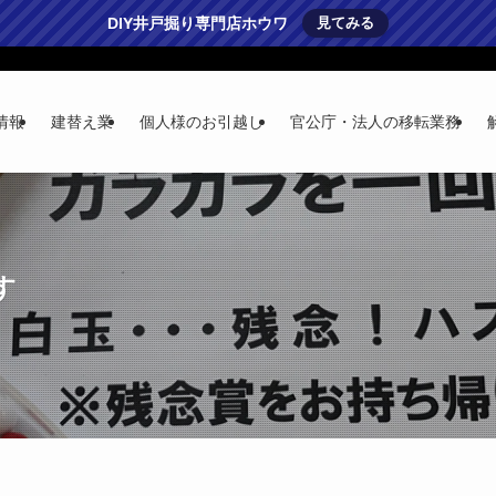
DIY井戸掘り専門店ホウワ
見てみる
情報
建替え業
個人様のお引越し
官公庁・法人の移転業務
す