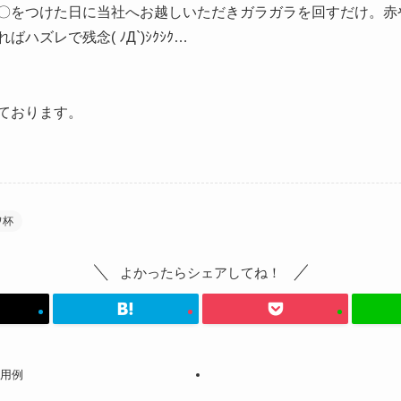
〇をつけた日に当社へお越しいただきガラガラを回すだけ。赤
ズレで残念( ﾉД`)ｼｸｼｸ…
ております。
ワ杯
よかったらシェアしてね！
使用例