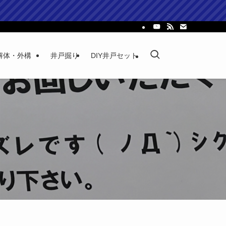
解体・外構
井戸掘り
DIY井戸セット