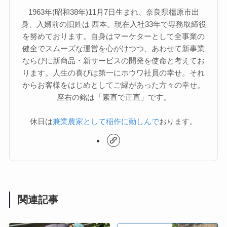
1963年(昭和38年)11月7日生まれ、奈良県橿原市出
身、入婿前の旧姓は 西本。現在入社33年で専務取締役
を努めております。自身はマーケターとして全事業の
健全でスムーズな運営を心がけつつ、あわせて新事業
ならびに新商品・新サービスの開発を使命と考えてお
ります。人生の喜びは第一にホウワ社員の幸せ。それ
からお客様をはじめとしてご縁があった方々の幸せ。
座右の銘は「素直で正直」です。
休日は
兼業農家として稲作に勤しんで
おります。
関連記事