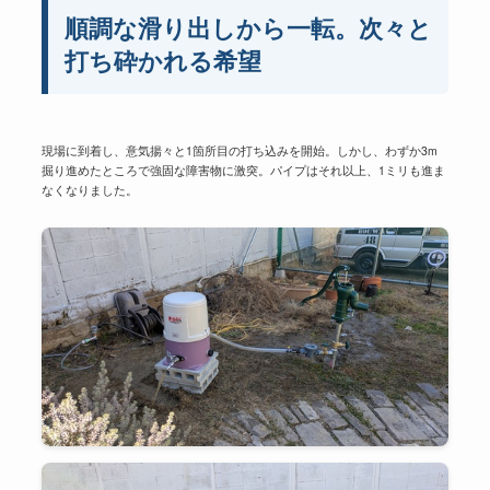
順調な滑り出しから一転。次々と
打ち砕かれる希望
現場に到着し、意気揚々と1箇所目の打ち込みを開始。しかし、わずか3m
掘り進めたところで強固な障害物に激突。パイプはそれ以上、1ミリも進ま
なくなりました。