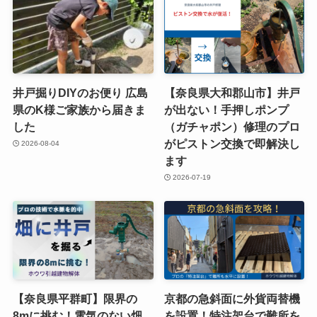
井戸掘りDIYのお便り 広島
【奈良県大和郡山市】井戸
県のK様ご家族から届きま
が出ない！手押しポンプ
した
（ガチャポン）修理のプロ
がピストン交換で即解決し
2026-08-04
ます
2026-07-19
【奈良県平群町】限界の
京都の急斜面に外貨両替機
8mに挑む！電気のない畑
を設置！特注架台で難所を