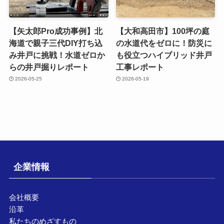
【矢太郎Pro成功事例】北
【大和高田市】100坪の庭
海道で親子三代DIY打ち込
の水道代をゼロに！防災に
み井戸に挑戦！水道ゼロか
も役立つハイブリッド井戸
らの井戸掘りレポート
工事レポート
2026-05-25
2026-05-19
企業情報
会社概要
沿革
私たちのめざすもの