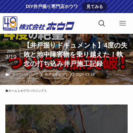
DIY井戸掘り専門店ホウワ
見てみる
【井戸掘りドキュメント】4度の失
2026
敗と地中障害物を乗り越えた！執
3/19
念の打ち込み井戸施工記録
2026-03-19
ホウワハウジング
井戸掘りホウワ
ホーム
ホウワハウジング