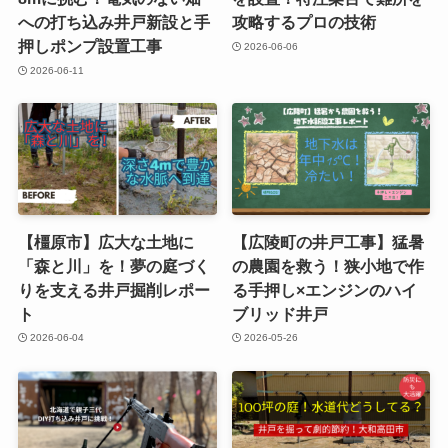
への打ち込み井戸新設と手
攻略するプロの技術
押しポンプ設置工事
2026-06-06
2026-06-11
【橿原市】広大な土地に
【広陵町の井戸工事】猛暑
「森と川」を！夢の庭づく
の農園を救う！狭小地で作
りを支える井戸掘削レポー
る手押し×エンジンのハイ
ト
ブリッド井戸
2026-06-04
2026-05-26