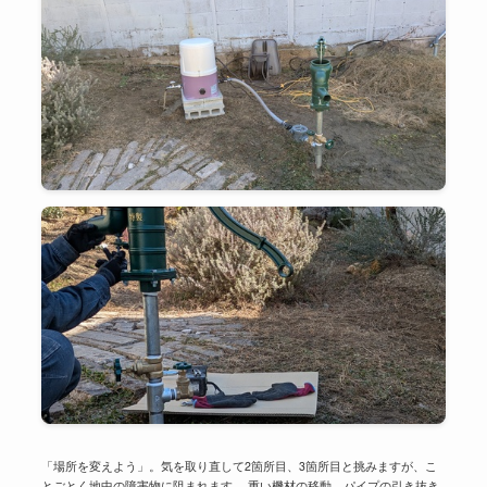
「場所を変えよう」。気を取り直して2箇所目、3箇所目と挑みますが、こ
とごとく地中の障害物に阻まれます。 重い機材の移動、パイプの引き抜き