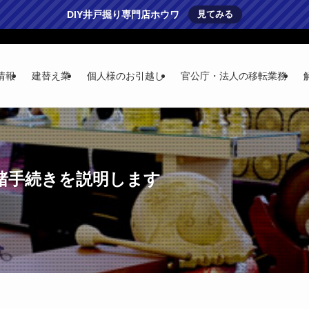
DIY井戸掘り専門店ホウワ
見てみる
情報
建替え業
個人様のお引越し
官公庁・法人の移転業務
諸手続きを説明します