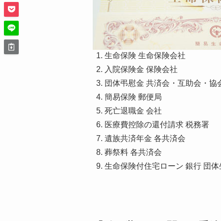
生命保険 生命保険会社
入院保険金 保険会社
団体弔慰金 共済会・互助会・協
簡易保険 郵便局
死亡退職金 会社
医療費控除の還付請求 税務署
遺族共済年金 各共済会
葬祭料 各共済会
生命保険付住宅ローン 銀行 団