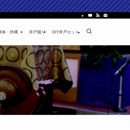
解体・外構
井戸掘り
DIY井戸セット