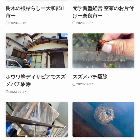
樹木の根枯らしー大和郡山
元学習塾経営 空家のお片付
市ー
けー奈良市ー
2023-09-15
2023-08-27
ホウワ蜂ディサピアでスズ
スズメバチ駆除
メバチ駆除
2023-07-27
2023-08-27