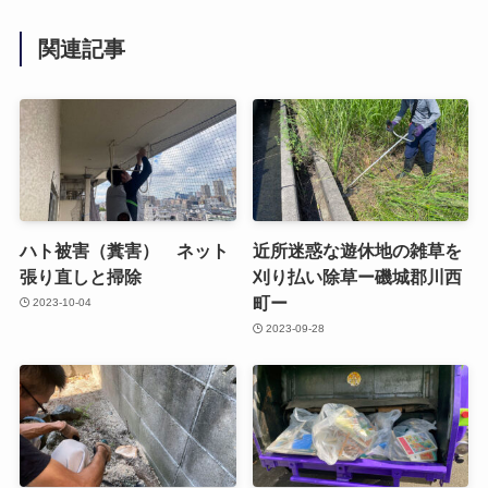
関連記事
ハト被害（糞害） ネット
近所迷惑な遊休地の雑草を
張り直しと掃除
刈り払い除草ー磯城郡川西
町ー
2023-10-04
2023-09-28