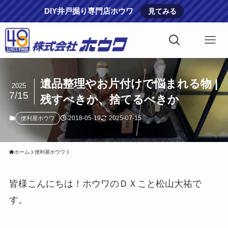
DIY井戸掘り専門店ホウワ
見てみる
遺品整理やお片付けで悩まれる物 |
2025
7/15
残すべきか、捨てるべきか
2018-05-19
2025-07-15
便利屋ホウワ
ホーム
便利屋ホウワ
皆様こんにちは！ホウワのＤＸこと松山大祐で
す。