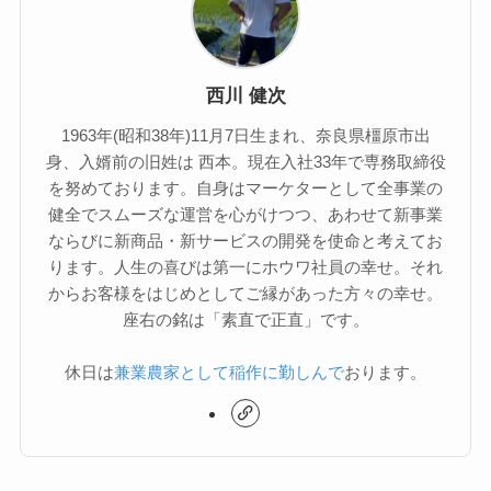
西川 健次
1963年(昭和38年)11月7日生まれ、奈良県橿原市出
身、入婿前の旧姓は 西本。現在入社33年で専務取締役
を努めております。自身はマーケターとして全事業の
健全でスムーズな運営を心がけつつ、あわせて新事業
ならびに新商品・新サービスの開発を使命と考えてお
ります。人生の喜びは第一にホウワ社員の幸せ。それ
からお客様をはじめとしてご縁があった方々の幸せ。
座右の銘は「素直で正直」です。
休日は
兼業農家として稲作に勤しんで
おります。