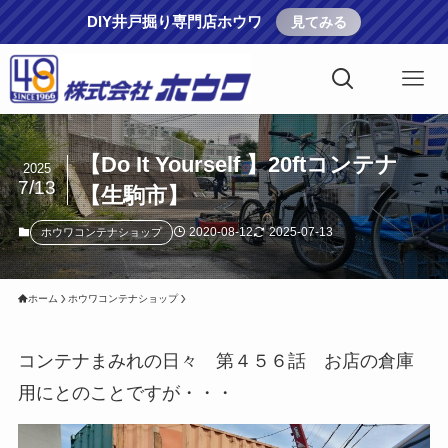
DIY井戸掘り専門店ホウワ
見てみる
【Do It Yourself 】20ftコンテナ
2025
7/13
【生駒市】
2020-08-12
2025-07-13
ホウワコンテナショップ
ホーム
ホウワコンテナショップ
コンテナまみれの日々 第４５６話 お店の倉庫
用にとのことですが・・・