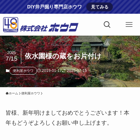
DIY井戸掘り専門店ホウワ
見てみる
2025
依水園様の蔵をお片付け
7/15
2019-01-17
2025-07-15
便利屋ホウワ
ホーム
便利屋ホウワ
皆様、新年明けましておめでとうございます！本
年もどうぞよろしくお願い申し上げます。