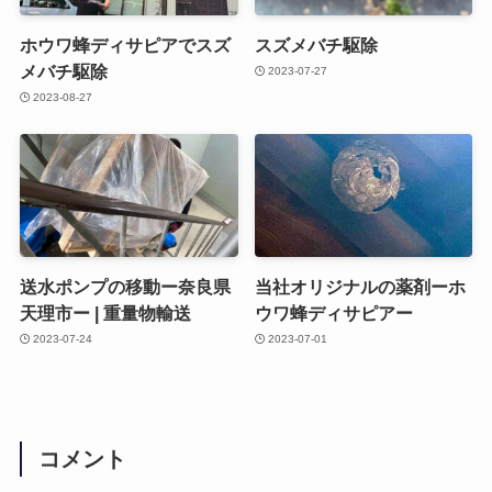
ホウワ蜂ディサピアでスズ
スズメバチ駆除
メバチ駆除
2023-07-27
2023-08-27
送水ポンプの移動ー奈良県
当社オリジナルの薬剤ーホ
天理市ー | 重量物輸送
ウワ蜂ディサピアー
2023-07-24
2023-07-01
コメント