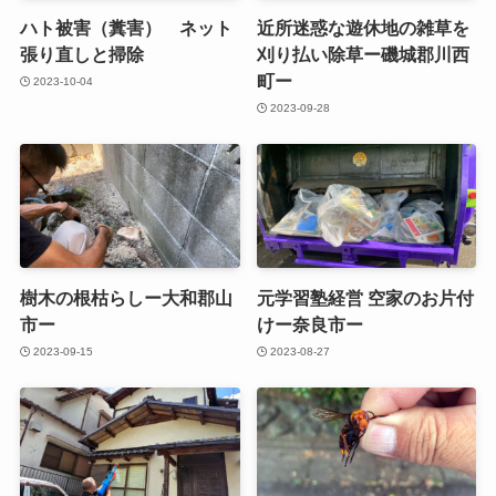
ハト被害（糞害） ネット
近所迷惑な遊休地の雑草を
張り直しと掃除
刈り払い除草ー磯城郡川西
町ー
2023-10-04
2023-09-28
樹木の根枯らしー大和郡山
元学習塾経営 空家のお片付
市ー
けー奈良市ー
2023-09-15
2023-08-27