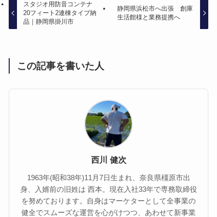
スタジオ用防音コンテナ
静岡県浜松市へ出張 創庫
20フィート2連棟タイプ納
生活館様と業務提携へ
品｜静岡県掛川市
この記事を書いた人
西川 健次
1963年(昭和38年)11月7日生まれ、奈良県橿原市出
身、入婿前の旧姓は 西本。現在入社33年で専務取締役
を努めております。自身はマーケターとして全事業の
健全でスムーズな運営を心がけつつ、あわせて新事業