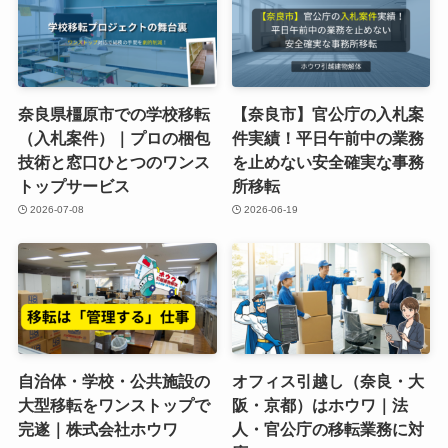
奈良県橿原市での学校移転
【奈良市】官公庁の入札案
（入札案件）｜プロの梱包
件実績！平日午前中の業務
技術と窓口ひとつのワンス
を止めない安全確実な事務
トップサービス
所移転
2026-07-08
2026-06-19
自治体・学校・公共施設の
オフィス引越し（奈良・大
大型移転をワンストップで
阪・京都）はホウワ｜法
完遂｜株式会社ホウワ
人・官公庁の移転業務に対