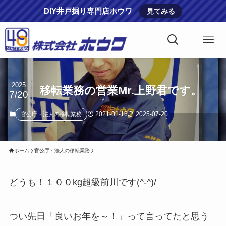
DIY井戸掘り専門店ホウワ
見てみる
2025
移転業務の営業Mr.上野君です。
7/20
2021-01-16
2025-07-20
官公庁・法人の移転業務
ホーム
官公庁・法人の移転業務
どうも！１００kg超級前川です(^-^)/
つい先日「良いお年を～！」って言ってたと思う