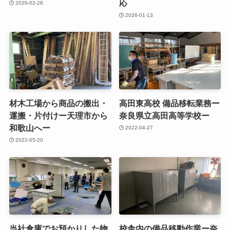
応
2026-02-28
2026-01-13
材木工場から商品の搬出・
高田東高校 備品移転業務ー
運搬・片付けー天理市から
奈良県立高田高等学校ー
和歌山へー
2022-04-27
2022-05-20
当社倉庫でお預かりした物
校舎内の備品移動作業ー奈