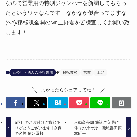
なので営業用の特別ジャンパーを新調してもらっ
たというワケなんです。なかなか似合ってますな
(^-^)/移転魂全開のMr.上野君を皆様宜しくお願い致
します！
官公庁・法人の移転業務
移転業務
営業
上野
よかったらシェアしてね！
6回目のお片付けご依頼あ
不動産売却 施設ご入居に
りがとうございます | 奈良
伴うお片付けー磯城郡田原
の名勝 依水園様
本町ー