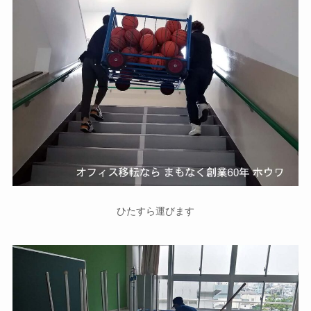
ひたすら運びます