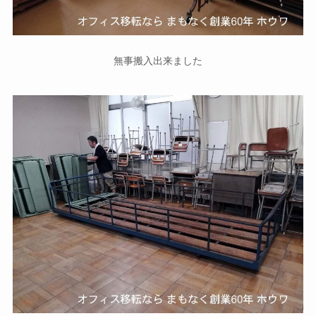
無事搬入出来ました