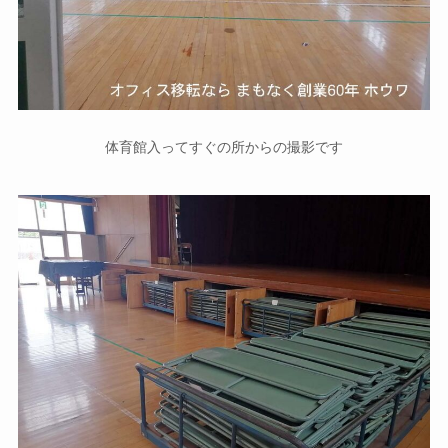
体育館入ってすぐの所からの撮影です