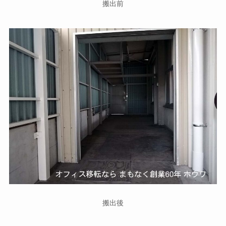
搬出前
搬出後