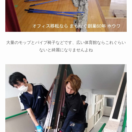
大量のモップとパイプ椅子などです、広い体育館ならこれぐらい
ないと綺麗になりませんよね