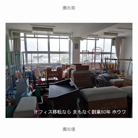
搬出前
搬出後