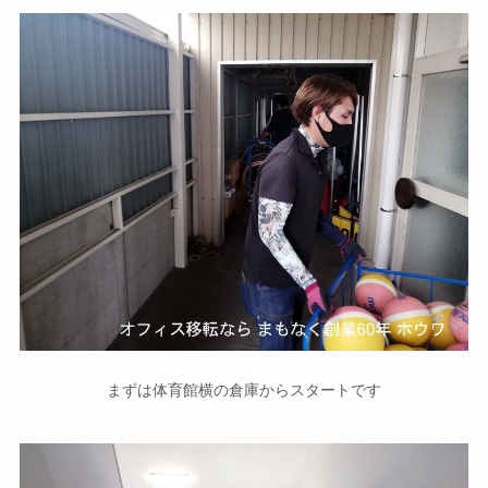
まずは体育館横の倉庫からスタートです