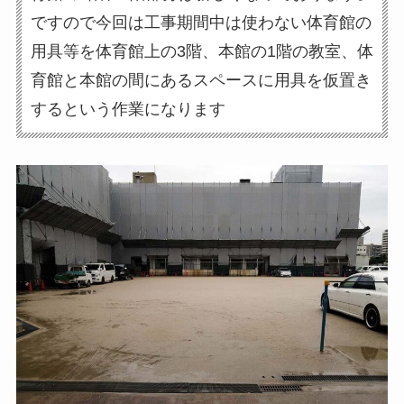
ですので今回は工事期間中は使わない体育館の
用具等を体育館上の3階、本館の1階の教室、体
育館と本館の間にあるスペースに用具を仮置き
するという作業になります