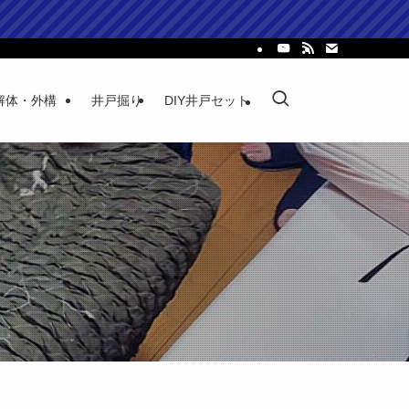
解体・外構
井戸掘り
DIY井戸セット