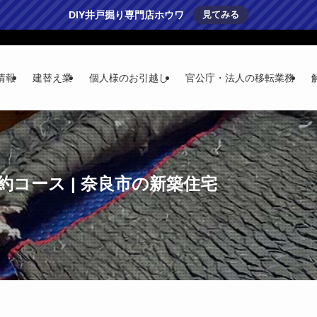
DIY井戸掘り専門店ホウワ
見てみる
情報
建替え業
個人様のお引越し
官公庁・法人の移転業務
コース | 奈良市の新築住宅