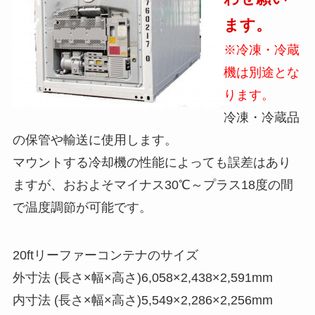
ます。
※冷凍・冷蔵
機は別途とな
ります。
冷凍・冷蔵品
の保管や輸送に使用します。
マウントする冷却機の性能によっても誤差はあり
ますが、おおよそマイナス30℃～プラス18度の間
で温度調節が可能です。
20ftリーファーコンテナのサイズ
外寸法 (長さ×幅×高さ)6,058×2,438×2,591mm
内寸法 (長さ×幅×高さ)5,549×2,286×2,256mm