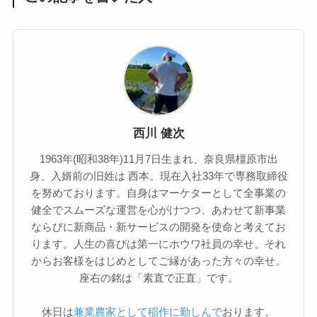
西川 健次
1963年(昭和38年)11月7日生まれ、奈良県橿原市出
身、入婿前の旧姓は 西本。現在入社33年で専務取締役
を努めております。自身はマーケターとして全事業の
健全でスムーズな運営を心がけつつ、あわせて新事業
ならびに新商品・新サービスの開発を使命と考えてお
ります。人生の喜びは第一にホウワ社員の幸せ。それ
からお客様をはじめとしてご縁があった方々の幸せ。
座右の銘は「素直で正直」です。
休日は
兼業農家として稲作に勤しんで
おります。