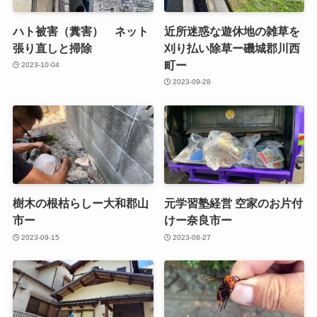
ハト被害（糞害） ネット
近所迷惑な遊休地の雑草を
張り直しと掃除
刈り払い除草ー磯城郡川西
町ー
2023-10-04
2023-09-28
樹木の根枯らしー大和郡山
元学習塾経営 空家のお片付
市ー
けー奈良市ー
2023-09-15
2023-08-27