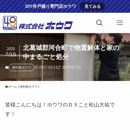
DIY井戸掘り専門店ホウワ
見てみる
北葛城郡河合町で物置解体と家の
2025
7/15
中まるごと処分
2017-10-13
2025-07-15
便利屋ホウワ
ホーム
便利屋ホウワ
皆様こんにちは！ホウワのＤＸこと松山大祐で
す！