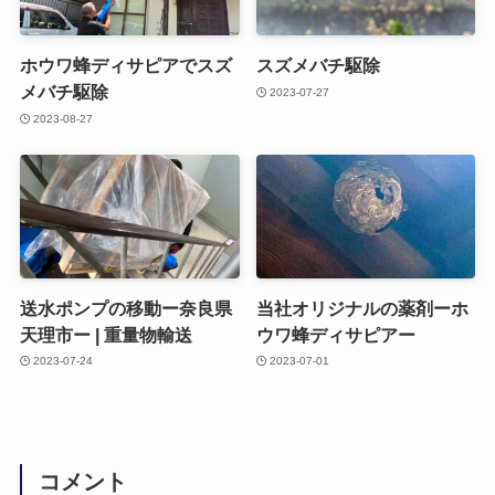
ホウワ蜂ディサピアでスズ
スズメバチ駆除
メバチ駆除
2023-07-27
2023-08-27
送水ポンプの移動ー奈良県
当社オリジナルの薬剤ーホ
天理市ー | 重量物輸送
ウワ蜂ディサピアー
2023-07-24
2023-07-01
コメント