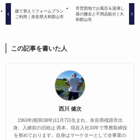
市営団地でお風呂＆湯沸し
建て替えリフォームプラン
器の撤去と不用品処分 | 大
ご利用｜奈良県大和郡山市
和郡山市
この記事を書いた人
西川 健次
1963年(昭和38年)11月7日生まれ、奈良県橿原市出
身、入婿前の旧姓は 西本。現在入社33年で専務取締役
を努めております。自身はマーケターとして全事業の