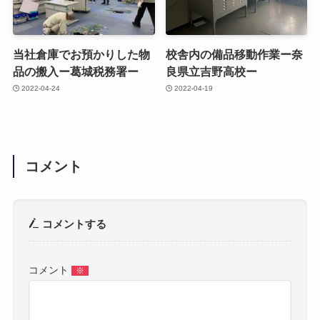
当社倉庫でお預かりした物
校舎内の備品移動作業ー奈
品の搬入ー葛城税務署ー
良県立吉野高校ー
2022-04-24
2022-04-19
コメント
コメントする
コメント
※