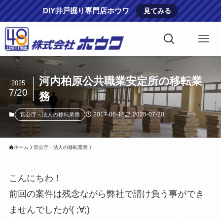
DIY井戸掘り専門店ホウワ
見てみる
河内柏原公共職業安定所の移転業
2025
7/20
務
2017-06-18
2025-07-20
官公庁・法人の移転業務
ホーム
官公庁・法人の移転業務
こんにちわ！
前回の案件は残念ながら弊社で請け負う事ができ
ませんでしたが( ;∀;)