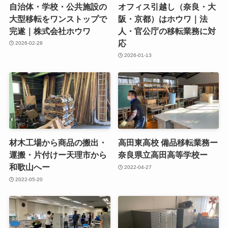
自治体・学校・公共施設の
オフィス引越し（奈良・大
大型移転をワンストップで
阪・京都）はホウワ｜法
完遂｜株式会社ホウワ
人・官公庁の移転業務に対
応
2026-02-28
2026-01-13
材木工場から商品の搬出・
高田東高校 備品移転業務ー
運搬・片付けー天理市から
奈良県立高田高等学校ー
和歌山へー
2022-04-27
2022-05-20