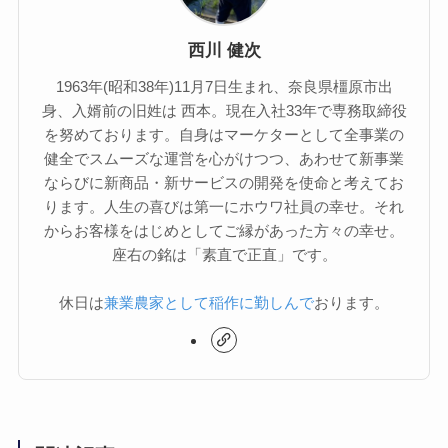
西川 健次
1963年(昭和38年)11月7日生まれ、奈良県橿原市出
身、入婿前の旧姓は 西本。現在入社33年で専務取締役
を努めております。自身はマーケターとして全事業の
健全でスムーズな運営を心がけつつ、あわせて新事業
ならびに新商品・新サービスの開発を使命と考えてお
ります。人生の喜びは第一にホウワ社員の幸せ。それ
からお客様をはじめとしてご縁があった方々の幸せ。
座右の銘は「素直で正直」です。
休日は
兼業農家として稲作に勤しんで
おります。