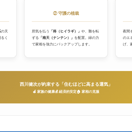
② 守護の植栽
系
の天
邪気を払う
「柊（ヒイラギ）」
や、難を転
夜間
明るく
ずる
「南天（ナンテン）」
を配置。緑の力
のエ
。
で家相を強力にバックアップします。
げ、
西川健次が約束する「住むほどに高まる運気」
🍎 家族の健康
💰 経済的安定
🏠 家相の克服