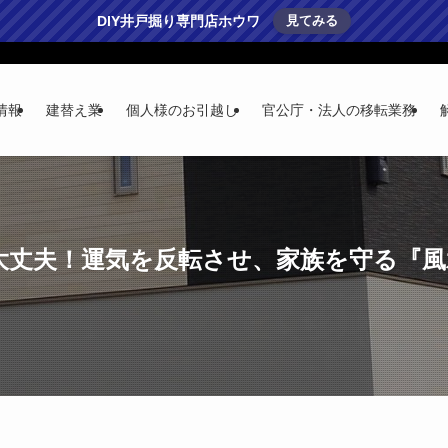
DIY井戸掘り専門店ホウワ
見てみる
情報
建替え業
個人様のお引越し
官公庁・法人の移転業務
大丈夫！運気を反転させ、家族を守る『風