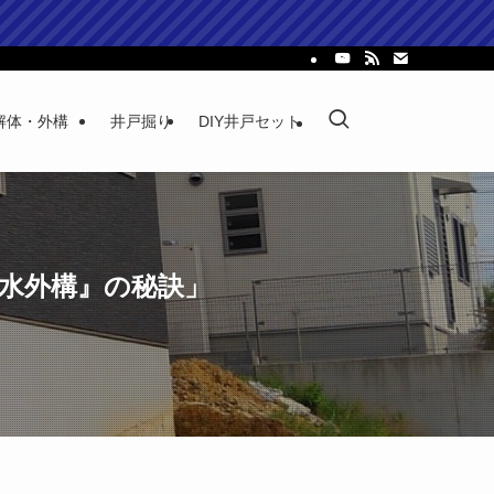
解体・外構
井戸掘り
DIY井戸セット
水外構』の秘訣」