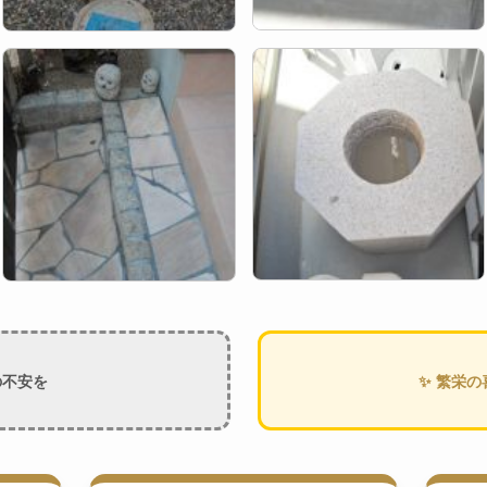
の不安を
✨ 繁栄