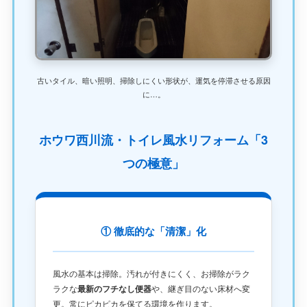
古いタイル、暗い照明、掃除しにくい形状が、運気を停滞させる原因
に…。
ホウワ西川流・トイレ風水リフォーム「3
つの極意」
① 徹底的な「清潔」化
風水の基本は掃除。汚れが付きにくく、お掃除がラク
ラクな
最新のフチなし便器
や、継ぎ目のない床材へ変
更。常にピカピカを保てる環境を作ります。