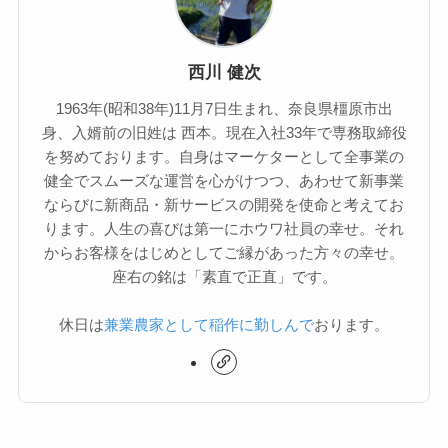
西川 健次
1963年(昭和38年)11月7日生まれ、奈良県橿原市出
身、入婿前の旧姓は 西本。現在入社33年で専務取締役
を努めております。自身はマーケターとして全事業の
健全でスムーズな運営を心がけつつ、あわせて新事業
ならびに新商品・新サービスの開発を使命と考えてお
ります。人生の喜びは第一にホウワ社員の幸せ。それ
からお客様をはじめとしてご縁があった方々の幸せ。
座右の銘は「素直で正直」です。
休日は
兼業農家として稲作に勤しんで
おります。