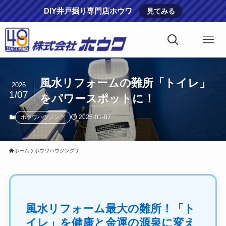
DIY井戸掘り専門店ホウワ
見てみる
風水リフォームの難所「トイレ」
2026
1/07
をパワースポットに！
2026-01-07
ホウワハウジング
ホーム
ホウワハウジング
風水リフォーム最大の難所！「ト
イレ」を健康と金運の源泉に変え