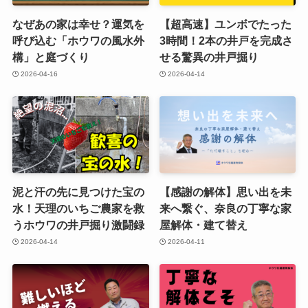
なぜあの家は幸せ？運気を
【超高速】ユンボでたった
呼び込む「ホウワの風水外
3時間！2本の井戸を完成さ
構」と庭づくり
せる驚異の井戸掘り
2026-04-16
2026-04-14
泥と汗の先に見つけた宝の
【感謝の解体】思い出を未
水！天理のいちご農家を救
来へ繋ぐ、奈良の丁寧な家
うホウワの井戸掘り激闘録
屋解体・建て替え
2026-04-14
2026-04-11