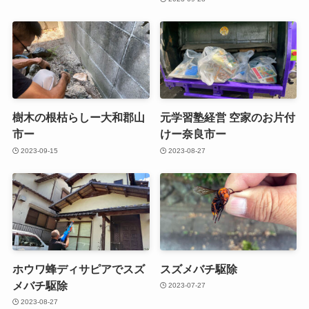
樹木の根枯らしー大和郡山
元学習塾経営 空家のお片付
市ー
けー奈良市ー
2023-09-15
2023-08-27
ホウワ蜂ディサピアでスズ
スズメバチ駆除
メバチ駆除
2023-07-27
2023-08-27