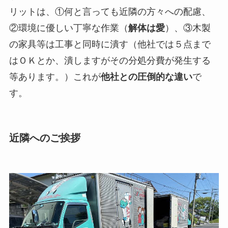
リットは、①何と言っても近隣の方々への配慮、
②環境に優しい丁寧な作業（
解体は愛
）、③木製
の家具等は工事と同時に潰す（他社では５点まで
はＯＫとか、潰しますがその分処分費が発生する
等あります。）これが
他社との圧倒的な違い
で
す。
近隣へのご挨拶