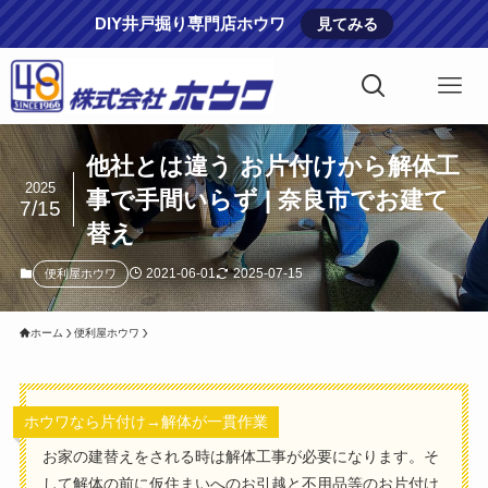
DIY井戸掘り専門店ホウワ
見てみる
他社とは違う お片付けから解体工
2025
事で手間いらず | 奈良市でお建て
7/15
替え
2021-06-01
2025-07-15
便利屋ホウワ
ホーム
便利屋ホウワ
ホウワなら片付け→解体が一貫作業
お家の建替えをされる時は解体工事が必要になります。そ
して解体の前に仮住まいへのお引越と不用品等のお片付け