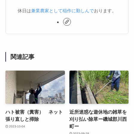
休日は
兼業農家として稲作に勤しんで
おります。
関連記事
ハト被害（糞害） ネット
近所迷惑な遊休地の雑草を
張り直しと掃除
刈り払い除草ー磯城郡川西
町ー
2023-10-04
2023-09-28