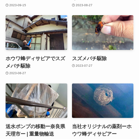
2023-09-15
2023-08-27
ホウワ蜂ディサピアでスズ
スズメバチ駆除
メバチ駆除
2023-07-27
2023-08-27
送水ポンプの移動ー奈良県
当社オリジナルの薬剤ーホ
天理市ー | 重量物輸送
ウワ蜂ディサピアー