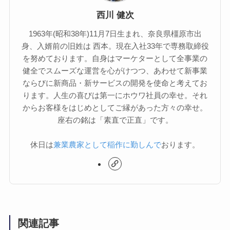
西川 健次
1963年(昭和38年)11月7日生まれ、奈良県橿原市出
身、入婿前の旧姓は 西本。現在入社33年で専務取締役
を努めております。自身はマーケターとして全事業の
健全でスムーズな運営を心がけつつ、あわせて新事業
ならびに新商品・新サービスの開発を使命と考えてお
ります。人生の喜びは第一にホウワ社員の幸せ。それ
からお客様をはじめとしてご縁があった方々の幸せ。
座右の銘は「素直で正直」です。
休日は
兼業農家として稲作に勤しんで
おります。
関連記事