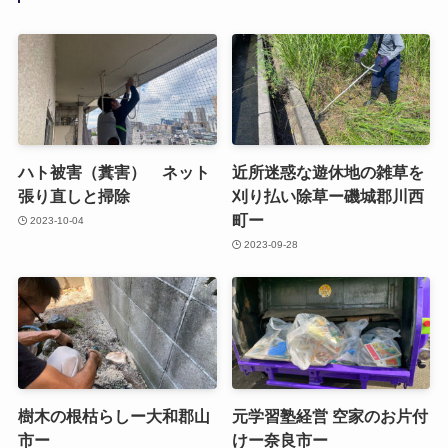
ハト被害（糞害） ネット
近所迷惑な遊休地の雑草を
張り直しと掃除
刈り払い除草ー磯城郡川西
町ー
2023-10-04
2023-09-28
樹木の根枯らしー大和郡山
元学習塾経営 空家のお片付
市ー
けー奈良市ー