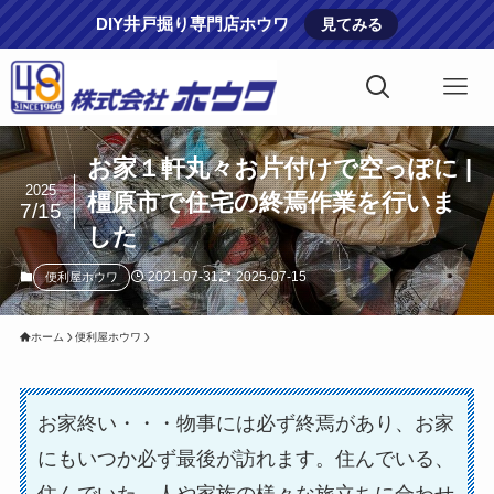
DIY井戸掘り専門店ホウワ
見てみる
お家１軒丸々お片付けで空っぽに |
2025
橿原市で住宅の終焉作業を行いま
7/15
した
2021-07-31
2025-07-15
便利屋ホウワ
ホーム
便利屋ホウワ
お家終い・・・物事には必ず終焉があり、お家
にもいつか必ず最後が訪れます。住んでいる、