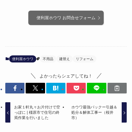
便利屋ホウワ お問合せフォーム
便利屋ホウワ
不用品
建替え
リフォーム
よかったらシェアしてね！
お家１軒丸々お片付けで空
ホウワ最強パックー引越＆
っぽに | 橿原市で住宅の終
処分＆解体工事ー（桜井
焉作業を行いました
市）