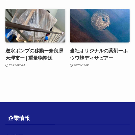
送水ポンプの移動ー奈良県
当社オリジナルの薬剤ーホ
天理市ー | 重量物輸送
ウワ蜂ディサピアー
2023-07-24
2023-07-01
企業情報