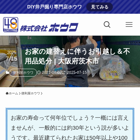
DIY井戸掘り専門店ホウワ
見てみる
お家の建替えに伴うお引越し＆不
2025
7/15
用品処分 | 大阪府茨木市
2021-08-03
2025-07-15
便利屋ホウワ
ホーム
便利屋ホウワ
お家の寿命って何年位でしょう？一概には言え
ませんが、一般的には約30年という説が多いよ
うです。最近建てられたお家は50年以上や100