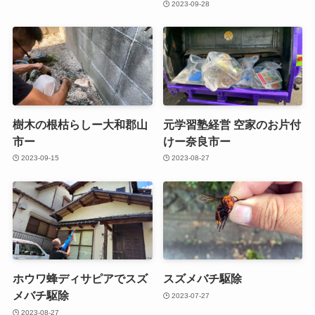
2023-09-28
樹木の根枯らしー大和郡山
元学習塾経営 空家のお片付
市ー
けー奈良市ー
2023-09-15
2023-08-27
ホウワ蜂ディサピアでスズ
スズメバチ駆除
メバチ駆除
2023-07-27
2023-08-27