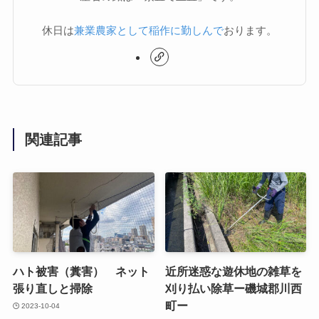
休日は
兼業農家として稲作に勤しんで
おります。
関連記事
ハト被害（糞害） ネット
近所迷惑な遊休地の雑草を
張り直しと掃除
刈り払い除草ー磯城郡川西
町ー
2023-10-04