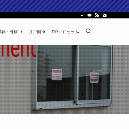
解体・外構
井戸掘り
DIY井戸セット