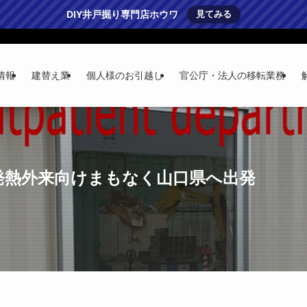
DIY井戸掘り専門店ホウワ
見てみる
情報
建替え業
個人様のお引越し
官公庁・法人の移転業務
 発熱外来向けまもなく山口県へ出発