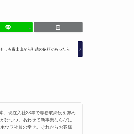
もしも富士山から引越の依頼があったら‥
 西本。現在入社33年で専務取締役を努め
心がけつつ、あわせて新事業ならびに
にホウワ社員の幸せ。それからお客様