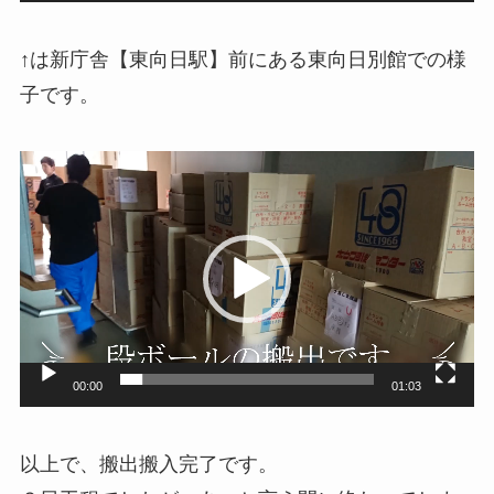
↑は新庁舎【東向日駅】前にある東向日別館での様
子です。
動
画
プ
レ
ー
ヤ
ー
00:00
01:03
以上で、搬出搬入完了です。