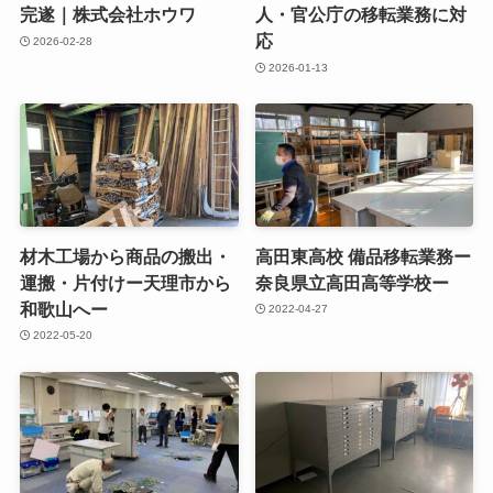
完遂｜株式会社ホウワ
人・官公庁の移転業務に対
応
2026-02-28
2026-01-13
材木工場から商品の搬出・
高田東高校 備品移転業務ー
運搬・片付けー天理市から
奈良県立高田高等学校ー
和歌山へー
2022-04-27
2022-05-20