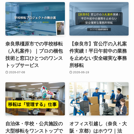
奈良県橿原市での学校移転
【奈良市】官公庁の入札案
（入札案件）｜プロの梱包
件実績！平日午前中の業務
技術と窓口ひとつのワンス
を止めない安全確実な事務
トップサービス
所移転
2026-07-08
2026-06-19
自治体・学校・公共施設の
オフィス引越し（奈良・大
大型移転をワンストップで
阪・京都）はホウワ｜法