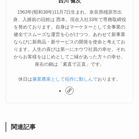
西川 健次
1963年(昭和38年)11月7日生まれ、奈良県橿原市出
身、入婿前の旧姓は 西本。現在入社33年で専務取締役
を努めております。自身はマーケターとして全事業の
健全でスムーズな運営を心がけつつ、あわせて新事業
ならびに新商品・新サービスの開発を使命と考えてお
ります。人生の喜びは第一にホウワ社員の幸せ。それ
からお客様をはじめとしてご縁があった方々の幸せ。
座右の銘は「素直で正直」です。
休日は
兼業農家として稲作に勤しんで
おります。
関連記事