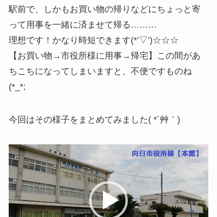
駅前で、しかもお買い物の帰りなどにちょっと寄
って用事を一緒に済ませて帰る………
理想です！かなり時短できます(*’▽’)☆☆☆
【お買い物→市役所様に用事→帰宅】この間があ
ちこちになってしまいますと、不便ですものね
(*_*;
今回はその様子をまとめてみました( *´艸｀)
動
画
プ
レ
ー