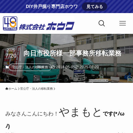
DIY井戸掘り専門店ホウワ
見てみる
2025
向日市役所様一部事務所移転業務
7/20
2018-05-05
2025-07-20
官公庁・法人の移転業務
ホーム
官公庁・法人の移転業務
やまもと
みなさんこんにちわ！
です(*ﾉω
ﾉ)