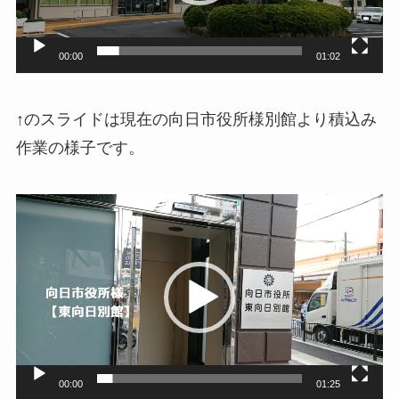
ヤ
ー
00:00
01:02
↑のスライドは現在の向日市役所様別館より積込み
作業の様子です。
動
画
プ
レ
ー
ヤ
ー
00:00
01:25