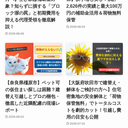
象？知らずに損する「ブロ
2,626件の実績と最大100万
ック塀の罠」と初期費用を
円の補助金活用＆荷物無料
抑える代理受領を徹底解
保管
説！
2026-08-03
2026-08-06
【奈良県橿原市】ペット可
【大阪府吹田市で建替え・
の仮住まい探しは困難？建
解体をご検討の方へ】住宅
替え引越しとプロの梱包・
密集地の安全解体と「荷物
徹底した近隣配慮の現場レ
保管無料」でトータルコス
ポート
トを劇的カット！引越し費
用の目安も公開
2026-08-02
2026-07-31