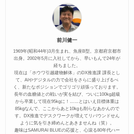
前川健一
1969年(昭和44年)3月生まれ、魚座B型。京都府京都市
出身。2002年5月に入社してから、早いもんで24年が
経ちました。
現在は「ホウワ引越建物解体」のDX推進課 課長とし
て、AIやデジタルの力で会社をさらに盛り上げるべ
く、新たなポジションでゴリゴリ頑張っております。
長年の血糖値との戦いが実を結び、ついに100kg超級
から卒業して現在95kgに！……とはいえ目標体重は
85kgなんで、ここからあと10kgも削らなあかんので
す。DX推進でデスクワークが増えてリバウンドせん
ように気を引き締めんとあきませんね（笑）。
趣味はSAMURAI BLUEの応援と、心滾る80年代ハー