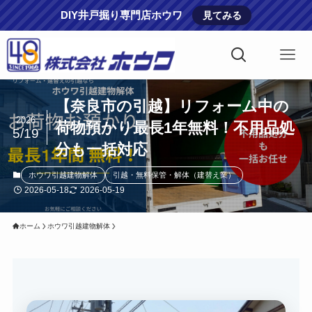
DIY井戸掘り専門店ホウワ
見てみる
【奈良市の引越】リフォーム中の
2026
荷物預かり最長1年無料！不用品処
5/19
分も一括対応
ホウワ引越建物解体
引越・無料保管・解体（建替え業）
2026-05-18
2026-05-19
ホーム
ホウワ引越建物解体