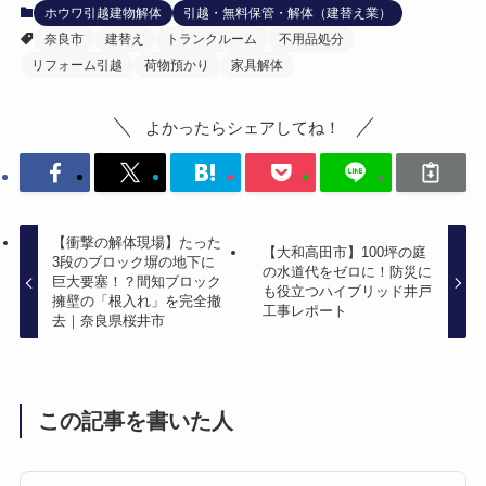
ホウワ引越建物解体
引越・無料保管・解体（建替え業）
奈良市
建替え
トランクルーム
不用品処分
リフォーム引越
荷物預かり
家具解体
よかったらシェアしてね！
【衝撃の解体現場】たった
【大和高田市】100坪の庭
3段のブロック塀の地下に
の水道代をゼロに！防災に
巨大要塞！？間知ブロック
も役立つハイブリッド井戸
擁壁の「根入れ」を完全撤
工事レポート
去｜奈良県桜井市
この記事を書いた人