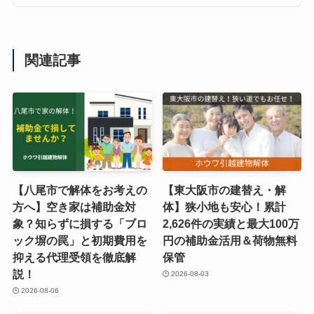
関連記事
【八尾市で解体をお考えの
【東大阪市の建替え・解
方へ】空き家は補助金対
体】狭小地も安心！累計
象？知らずに損する「ブロ
2,626件の実績と最大100万
ック塀の罠」と初期費用を
円の補助金活用＆荷物無料
抑える代理受領を徹底解
保管
説！
2026-08-03
2026-08-06