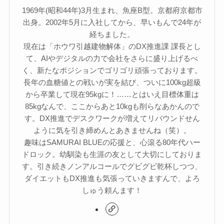
1969年(昭和44年)3月生まれ、魚座B型。京都府京都市
出身。2002年5月に入社してから、早いもんで24年が
経ちました。
現在は「ホウワ引越建物解体」のDX推進課 課長とし
て、AIやデジタルの力で会社をさらに盛り上げるべ
く、新たなポジションでゴリゴリ頑張っております。
長年の血糖値との戦いが実を結び、ついに100kg超級
から卒業して現在95kgに！……とはいえ目標体重は
85kgなんで、ここからあと10kgも削らなあかんので
す。DX推進でデスクワークが増えてリバウンドせん
ように気を引き締めんとあきませんね（笑）。
趣味はSAMURAI BLUEの応援と、心滾る80年代ハー
ドロック。幼馴染も生涯の友として大切にしておりま
す。引き続きノンアルコールでグビグビ乾杯しつつ、
ダイエットもDX推進も気張っていきますんで、よろ
しゅう頼んます！