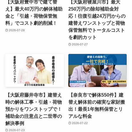
【大阪府豊中市で建て替
【大阪府寝屋川市】最大
え】最大40万円の解体補助
250万円の除却補助金対
金と「引越・荷物保管無
応！往復引越24万円からの
料」でコスト劇的削減！
建替えワンストップと荷物
保管無料でトータルコスト
2026-07-28
を劇的カット
2026-07-27
【大阪府藤井寺市】建替え
【奈良市で解体550件】建
時の解体工事・引越・荷物
替え解体前の確実な家財搬
預かりをワンストップで！
出！最長1年無料保管とリ
補助金の注意点と二世帯の
アルな料金
解決事例
2026-07-22
2026-07-23