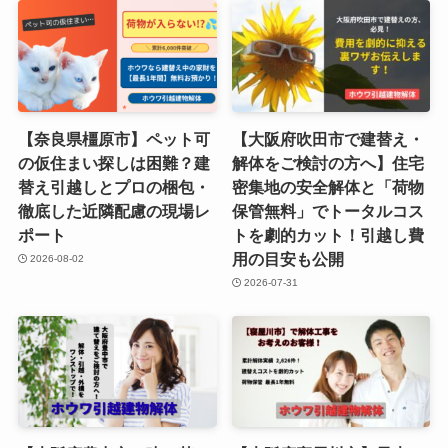
【奈良県橿原市】ペット可
【大阪府吹田市で建替え・
の仮住まい探しは困難？建
解体をご検討の方へ】住宅
替え引越しとプロの梱包・
密集地の安全解体と「荷物
徹底した近隣配慮の現場レ
保管無料」でトータルコス
ポート
トを劇的カット！引越し費
用の目安も公開
2026-08-02
2026-07-31