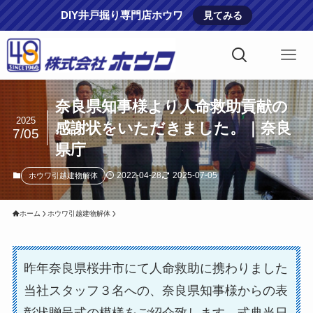
DIY井戸掘り専門店ホウワ
見てみる
奈良県知事様より人命救助貢献の
2025
感謝状をいただきました。｜奈良
7/05
県庁
2022-04-28
2025-07-05
ホウワ引越建物解体
ホーム
ホウワ引越建物解体
昨年奈良県桜井市にて人命救助に携わりました
当社スタッフ３名への、奈良県知事様からの表