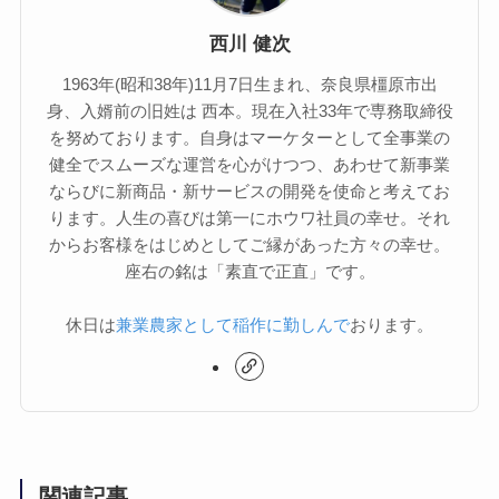
西川 健次
1963年(昭和38年)11月7日生まれ、奈良県橿原市出
身、入婿前の旧姓は 西本。現在入社33年で専務取締役
を努めております。自身はマーケターとして全事業の
健全でスムーズな運営を心がけつつ、あわせて新事業
ならびに新商品・新サービスの開発を使命と考えてお
ります。人生の喜びは第一にホウワ社員の幸せ。それ
からお客様をはじめとしてご縁があった方々の幸せ。
座右の銘は「素直で正直」です。
休日は
兼業農家として稲作に勤しんで
おります。
関連記事