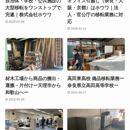
自治体・学校・公共施設の
オフィス引越し（奈良・大
大型移転をワンストップで
阪・京都）はホウワ｜法
完遂｜株式会社ホウワ
人・官公庁の移転業務に対
応
2026-02-28
2026-01-13
材木工場から商品の搬出・
高田東高校 備品移転業務ー
運搬・片付けー天理市から
奈良県立高田高等学校ー
和歌山へー
2022-04-27
2022-05-20