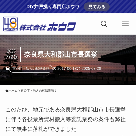
DIY井戸掘り専門店ホウワ
見てみる
2025
奈良県大和郡山市長選挙
7/20
2017-06-18
2025-07-20
官公庁・法人の移転業務
ホーム
官公庁・法人の移転業務
このたび、地元である奈良県大和郡山市市長選挙
に伴う各投票所資材搬入等委託業務の案件も弊社
にて無事に落札ができました