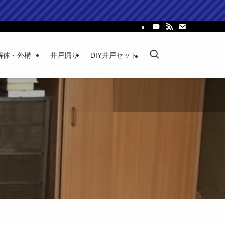
解体・外構
井戸掘り
DIY井戸セット