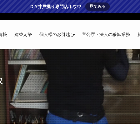
DIY井戸掘り専門店ホウワ
見てみる
情報
建替え業
個人様のお引越し
官公庁・法人の移転業務
収