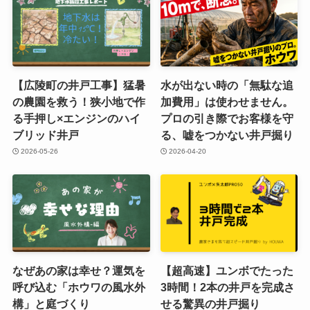
【広陵町の井戸工事】猛暑
水が出ない時の「無駄な追
の農園を救う！狭小地で作
加費用」は使わせません。
る手押し×エンジンのハイ
プロの引き際でお客様を守
ブリッド井戸
る、嘘をつかない井戸掘り
2026-05-26
2026-04-20
なぜあの家は幸せ？運気を
【超高速】ユンボでたった
呼び込む「ホウワの風水外
3時間！2本の井戸を完成さ
構」と庭づくり
せる驚異の井戸掘り