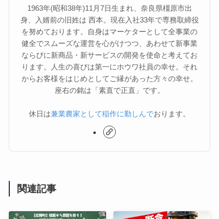
1963年(昭和38年)11月7日生まれ、奈良県橿原市出
身、入婿前の旧姓は 西本。現在入社33年で専務取締役
を努めております。自身はマーケターとして全事業の
健全でスムーズな運営を心がけつつ、あわせて新事業
ならびに新商品・新サービスの開発を使命と考えてお
ります。人生の喜びは第一にホウワ社員の幸せ。それ
からお客様をはじめとしてご縁があった方々の幸せ。
座右の銘は「素直で正直」です。
休日は
兼業農家として稲作に勤しんで
おります。
関連記事