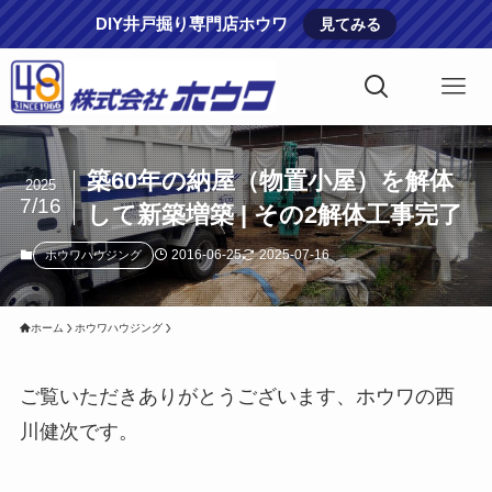
DIY井戸掘り専門店ホウワ
見てみる
築60年の納屋（物置小屋）を解体
2025
7/16
して新築増築 | その2解体工事完了
2016-06-25
2025-07-16
ホウワハウジング
ホーム
ホウワハウジング
ご覧いただきありがとうございます、ホウワの西
川健次です。