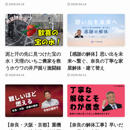
2026-04-16
2026-04-14
泥と汗の先に見つけた宝の
【感謝の解体】思い出を未
水！天理のいちご農家を救
来へ繋ぐ、奈良の丁寧な家
うホウワの井戸掘り激闘録
屋解体・建て替え
2026-04-14
2026-04-11
【奈良・大阪・京都】重機
【奈良の解体工事】早いだ