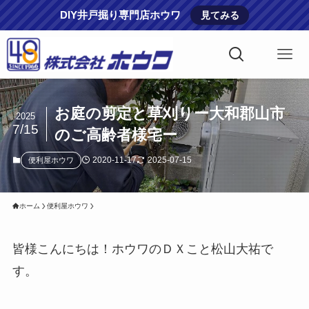
DIY井戸掘り専門店ホウワ
見てみる
お庭の剪定と草刈りー大和郡山市
2025
7/15
のご高齢者様宅ー
2020-11-17
2025-07-15
便利屋ホウワ
ホーム
便利屋ホウワ
皆様こんにちは！ホウワのＤＸこと松山大祐で
す。