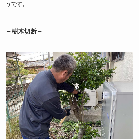
うです。
－樹木切断－