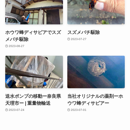
ホウワ蜂ディサピアでスズ
スズメバチ駆除
メバチ駆除
2023-07-27
2023-08-27
送水ポンプの移動ー奈良県
当社オリジナルの薬剤ーホ
天理市ー | 重量物輸送
ウワ蜂ディサピアー
2023-07-24
2023-07-01