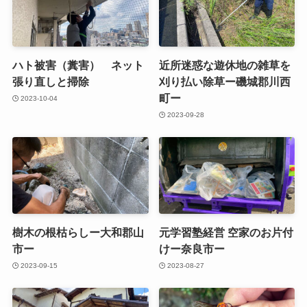
ハト被害（糞害） ネット
近所迷惑な遊休地の雑草を
張り直しと掃除
刈り払い除草ー磯城郡川西
町ー
2023-10-04
2023-09-28
樹木の根枯らしー大和郡山
元学習塾経営 空家のお片付
市ー
けー奈良市ー
2023-09-15
2023-08-27