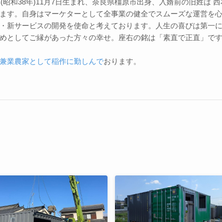
3年(昭和38年)11月7日生まれ、奈良県橿原市出身、入婿前の旧姓は
ます。自身はマーケターとして全事業の健全でスムーズな運営を
・新サービスの開発を使命と考えております。人生の喜びは第一
めとしてご縁があった方々の幸せ。座右の銘は「素直で正直」で
兼業農家として稲作に勤しんで
おります。