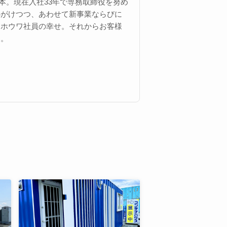
 西本。現在入社33年で専務取締役を努め
心がけつつ、あわせて新事業ならびに
にホウワ社員の幸せ。それからお客様
す。