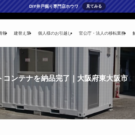
DIY井戸掘り専門店ホウワ
見てみる
情報
建替え業
個人様のお引越し
官公庁・法人の移転業務
トコンテナを納品完了｜大阪府東大阪市