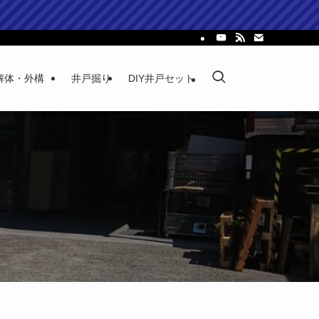
解体・外構
井戸掘り
DIY井戸セット