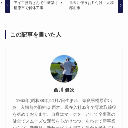
アイ工務店さんでご新築 |
退去に伴うお片付け－大和
橿原市で解体工事
郡山市－
この記事を書いた人
西川 健次
1963年(昭和38年)11月7日生まれ、奈良県橿原市出
身、入婿前の旧姓は 西本。現在入社33年で専務取締役
を努めております。自身はマーケターとして全事業の
健全でスムーズな運営を心がけつつ、あわせて新事業
ならびに新商品・新サービスの開発を使命と考えてお