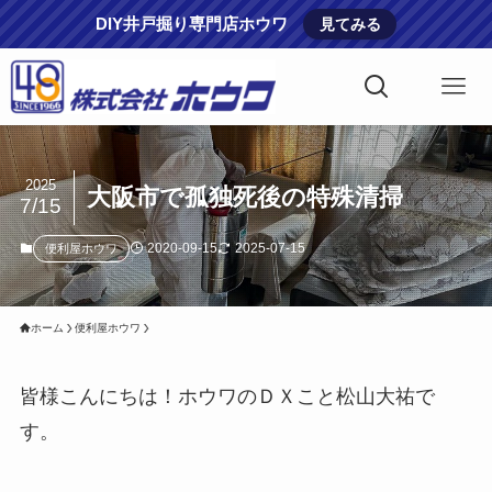
DIY井戸掘り専門店ホウワ
見てみる
2025
大阪市で孤独死後の特殊清掃
7/15
2020-09-15
2025-07-15
便利屋ホウワ
ホーム
便利屋ホウワ
皆様こんにちは！ホウワのＤＸこと松山大祐で
す。