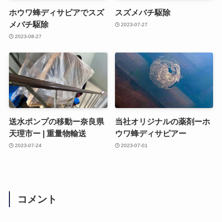
ホウワ蜂ディサピアでスズ
スズメバチ駆除
メバチ駆除
2023-07-27
2023-08-27
送水ポンプの移動ー奈良県
当社オリジナルの薬剤ーホ
天理市ー | 重量物輸送
ウワ蜂ディサピアー
2023-07-24
2023-07-01
コメント