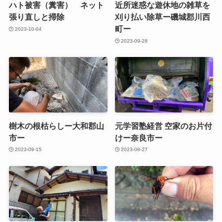
ハト被害（糞害） ネット
近所迷惑な遊休地の雑草を
張り直しと掃除
刈り払い除草ー磯城郡川西
町ー
2023-10-04
2023-09-28
樹木の根枯らしー大和郡山
元学習塾経営 空家のお片付
市ー
けー奈良市ー
2023-09-15
2023-08-27