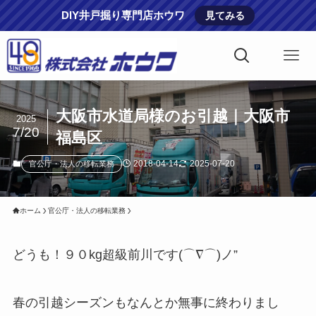
DIY井戸掘り専門店ホウワ
見てみる
大阪市水道局様のお引越｜大阪市
2025
7/20
福島区
2018-04-14
2025-07-20
官公庁・法人の移転業務
ホーム
官公庁・法人の移転業務
どうも！９０kg超級前川です(⌒∇⌒)ノ”
春の引越シーズンもなんとか無事に終わりまし