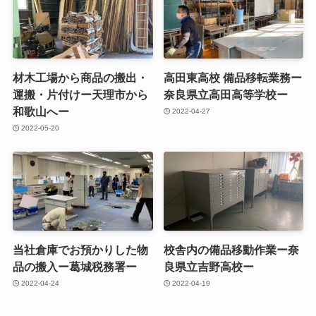
材木工場から商品の搬出・
高田東高校 備品移転業務ー
運搬・片付けー天理市から
奈良県立高田高等学校ー
和歌山へー
2022-04-27
2022-05-20
当社倉庫でお預かりした物
校舎内の備品移動作業ー奈
品の搬入ー葛城税務署ー
良県立吉野高校ー
2022-04-24
2022-04-19