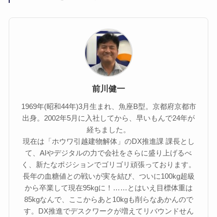
前川健一
1969年(昭和44年)3月生まれ、魚座B型。京都府京都市
出身。2002年5月に入社してから、早いもんで24年が
経ちました。
現在は「ホウワ引越建物解体」のDX推進課 課長とし
て、AIやデジタルの力で会社をさらに盛り上げるべ
く、新たなポジションでゴリゴリ頑張っております。
長年の血糖値との戦いが実を結び、ついに100kg超級
から卒業して現在95kgに！……とはいえ目標体重は
85kgなんで、ここからあと10kgも削らなあかんので
す。DX推進でデスクワークが増えてリバウンドせん