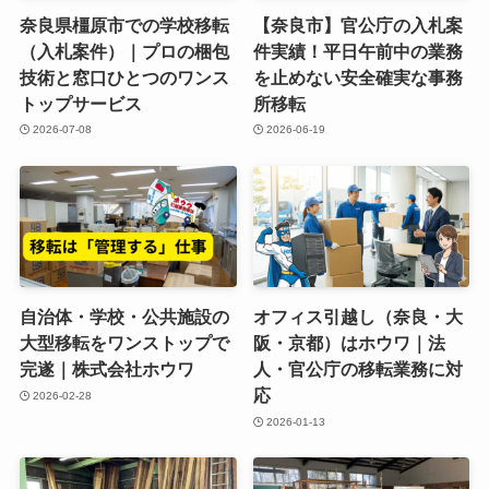
奈良県橿原市での学校移転
【奈良市】官公庁の入札案
（入札案件）｜プロの梱包
件実績！平日午前中の業務
技術と窓口ひとつのワンス
を止めない安全確実な事務
トップサービス
所移転
2026-07-08
2026-06-19
自治体・学校・公共施設の
オフィス引越し（奈良・大
大型移転をワンストップで
阪・京都）はホウワ｜法
完遂｜株式会社ホウワ
人・官公庁の移転業務に対
応
2026-02-28
2026-01-13