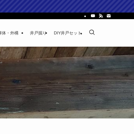
解体・外構
井戸掘り
DIY井戸セット