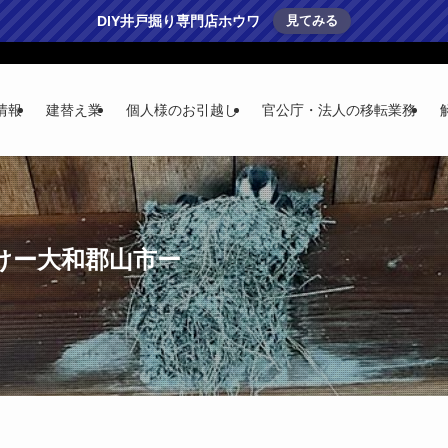
DIY井戸掘り専門店ホウワ
見てみる
情報
建替え業
個人様のお引越し
官公庁・法人の移転業務
けー大和郡山市ー