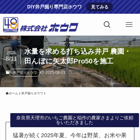
DIY井戸掘り専門店ホウワ
見てみる
水量を求める打ち込み井戸 農園・
2025
8/11
田んぼに矢太郎Pro50を施工
2025-08-11
井戸掘りホウワ
ホーム
井戸掘りホウワ
奈良県天理市のいちご農園と稲作の農家さまよりご依頼
をいただきました
猛暑が続く2025年夏、今年は野菜、お米や果