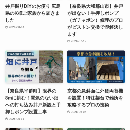
井戸掘りDIYのお便り 広島
【奈良県大和郡山市】井戸
県のK様ご家族から届きま
が出ない！手押しポンプ
した
（ガチャポン）修理のプロ
がピストン交換で即解決し
2026-08-04
ます
2026-07-19
【奈良県平群町】限界の
京都の急斜面に外貨両替機
8mに挑む！電気のない畑
を設置！特注架台で難所を
への打ち込み井戸新設と手
攻略するプロの技術
押しポンプ設置工事
2026-06-06
2026-06-11