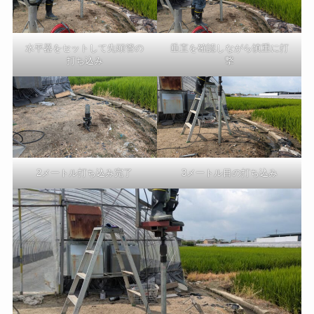
垂直を確認しながら慎重に打
水平器をセットして先頭管の
撃
打ち込み
3メートル目の打ち込み
2メートル打ち込み完了