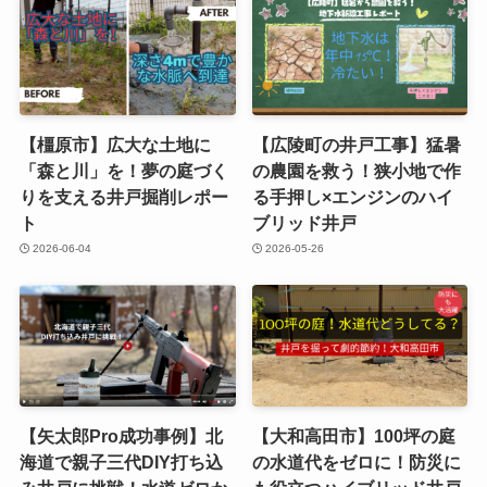
【橿原市】広大な土地に
【広陵町の井戸工事】猛暑
「森と川」を！夢の庭づく
の農園を救う！狭小地で作
りを支える井戸掘削レポー
る手押し×エンジンのハイ
ト
ブリッド井戸
2026-06-04
2026-05-26
【矢太郎Pro成功事例】北
【大和高田市】100坪の庭
海道で親子三代DIY打ち込
の水道代をゼロに！防災に