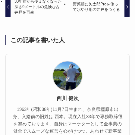
30年前から使えなくなった
野菜畑に矢太郎Proを使っ
深さ9メートルの危険な古
て水やり用の井戸をつくる
井戸を再生
この記事を書いた人
西川 健次
1963年(昭和38年)11月7日生まれ、奈良県橿原市出
身、入婿前の旧姓は 西本。現在入社33年で専務取締役
を努めております。自身はマーケターとして全事業の
健全でスムーズな運営を心がけつつ、あわせて新事業