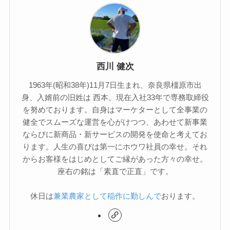
西川 健次
1963年(昭和38年)11月7日生まれ、奈良県橿原市出
身、入婿前の旧姓は 西本。現在入社33年で専務取締役
を努めております。自身はマーケターとして全事業の
健全でスムーズな運営を心がけつつ、あわせて新事業
ならびに新商品・新サービスの開発を使命と考えてお
ります。人生の喜びは第一にホウワ社員の幸せ。それ
からお客様をはじめとしてご縁があった方々の幸せ。
座右の銘は「素直で正直」です。
休日は
兼業農家として稲作に勤しんで
おります。