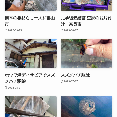
樹木の根枯らしー大和郡山
元学習塾経営 空家のお片付
市ー
けー奈良市ー
2023-09-15
2023-08-27
ホウワ蜂ディサピアでスズ
スズメバチ駆除
メバチ駆除
2023-07-27
2023-08-27