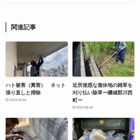
関連記事
ハト被害（糞害） ネット
近所迷惑な遊休地の雑草を
張り直しと掃除
刈り払い除草ー磯城郡川西
町ー
2023-10-04
2023-09-28