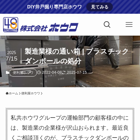
DIY井戸掘り専門店ホウワ
見てみる
製造業様の通い箱 | プラスチック
2025
7/15
ダンボールの処分
2022-04-08
2025-07-15
便利屋ホウワ
ホーム
便利屋ホウワ
私共ホウワグループの運輸部門の顧客様の中に
は、製造業の企業様が沢山おられます。最近良
くご相談頂くのが、プラスチックダンボールの