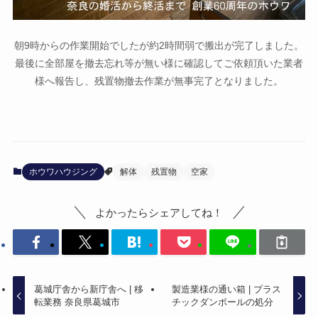
朝9時からの作業開始でしたが約2時間弱で搬出が完了しました。
最後に全部屋を撤去忘れ等が無い様に確認してご依頼頂いた業者
様へ報告し、残置物撤去作業が無事完了となりました。
ホウワハウジング
解体
残置物
空家
よかったらシェアしてね！
葛城庁舎から新庁舎へ | 移
製造業様の通い箱 | プラス
転業務 奈良県葛城市
チックダンボールの処分