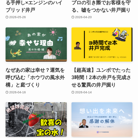
る手押し×エンジンのハイ
プロの引き際でお客様を守
ブリッド井戸
る、嘘をつかない井戸掘り
2026-05-26
2026-04-20
なぜあの家は幸せ？運気を
【超高速】ユンボでたった
呼び込む「ホウワの風水外
3時間！2本の井戸を完成さ
構」と庭づくり
せる驚異の井戸掘り
2026-04-16
2026-04-14