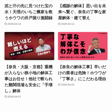
泥と汗の先に見つけた宝の
【感謝の解体】思い出を未
水！天理のいちご農家を救
来へ繋ぐ、奈良の丁寧な家
うホウワの井戸掘り激闘録
屋解体・建て替え
2026-04-14
2026-04-11
【奈良・大阪・京都】重機
【奈良の解体工事】早いだ
が入らない狭小地の解体工
けの業者は危険！ホウワが
事はお任せ！他社で断られ
「丁寧さ」にこだわる理由
た難関現場も安全に「手壊
2026-04-02
し」解体
2026-04-07