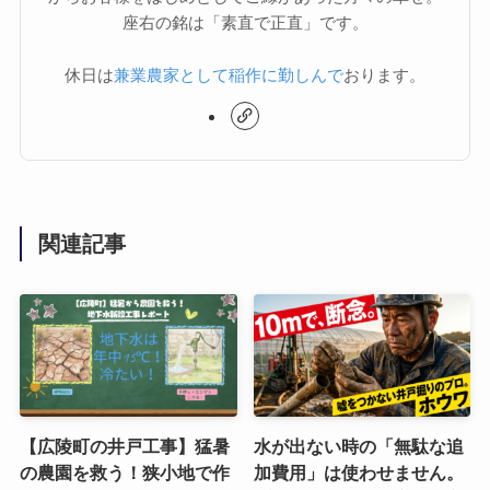
座右の銘は「素直で正直」です。
休日は
兼業農家として稲作に勤しんで
おります。
関連記事
【広陵町の井戸工事】猛暑
水が出ない時の「無駄な追
の農園を救う！狭小地で作
加費用」は使わせません。