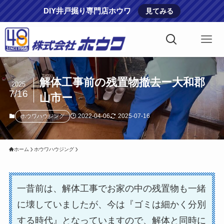
DIY井戸掘り専門店ホウワ
見てみる
解体工事前の残置物撤去ー大和郡
2025
7/16
山市ー
2022-04-06
2025-07-16
ホウワハウジング
ホーム
ホウワハウジング
一昔前は、解体工事でお家の中の残置物も一緒
に壊していましたが、今は『ゴミは細かく分別
する時代』となっていますので、解体と同時に