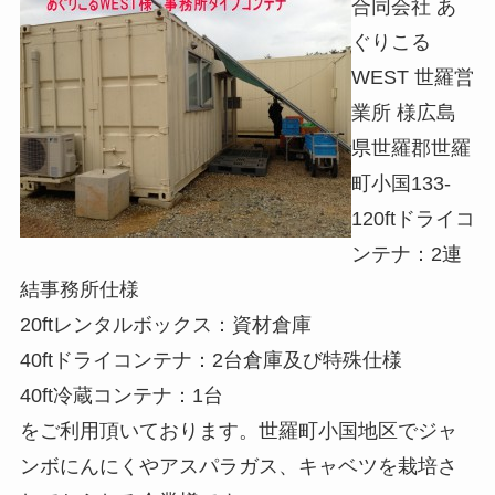
合同会社 あ
ぐりこる
WEST 世羅営
業所 様広島
県世羅郡世羅
町小国133-
120ftドライコ
ンテナ：2連
結事務所仕様
20ftレンタルボックス：資材倉庫
40ftドライコンテナ：2台倉庫及び特殊仕様
40ft冷蔵コンテナ：1台
をご利用頂いております。世羅町小国地区でジャ
ンボにんにくやアスパラガス、キャベツを栽培さ