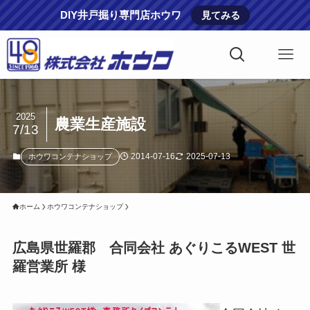
DIY井戸掘り専門店ホウワ
見てみる
2025
農業生産施設
7/13
2014-07-16
2025-07-13
ホウワコンテナショップ
ホーム
ホウワコンテナショップ
広島県世羅郡 合同会社 あぐりこるWEST 世
羅営業所 様