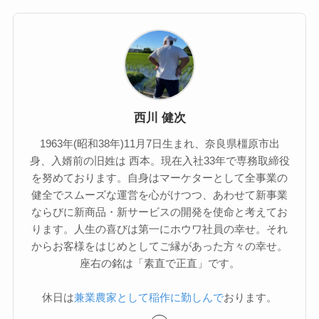
西川 健次
1963年(昭和38年)11月7日生まれ、奈良県橿原市出
身、入婿前の旧姓は 西本。現在入社33年で専務取締役
を努めております。自身はマーケターとして全事業の
健全でスムーズな運営を心がけつつ、あわせて新事業
ならびに新商品・新サービスの開発を使命と考えてお
ります。人生の喜びは第一にホウワ社員の幸せ。それ
からお客様をはじめとしてご縁があった方々の幸せ。
座右の銘は「素直で正直」です。
休日は
兼業農家として稲作に勤しんで
おります。