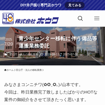
DIY井戸掘り専門店ホウワ
見てみる
青少年センター移転に伴う備品等
2025
7/20
運搬業務委託
2019-09-11
2025-07-20
官公庁・法人の移転業務
ホーム
官公庁・法人の移転業務
みなさまコンニチワ(✿✪‿✪｡)ﾉ山本です。
今回は、昨日業務完了致しましたばかりのHOTな
案件の御紹介をさせて頂きたっく思います。