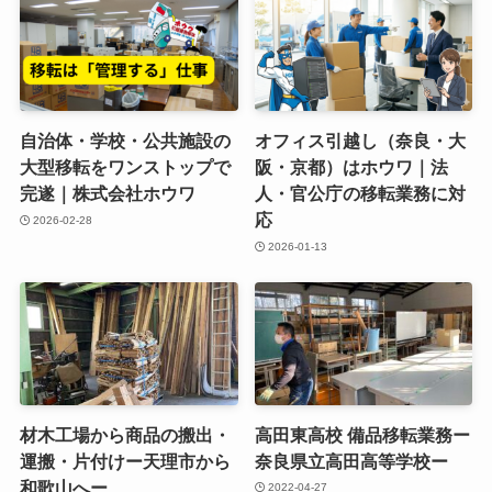
自治体・学校・公共施設の
オフィス引越し（奈良・大
大型移転をワンストップで
阪・京都）はホウワ｜法
完遂｜株式会社ホウワ
人・官公庁の移転業務に対
応
2026-02-28
2026-01-13
材木工場から商品の搬出・
高田東高校 備品移転業務ー
運搬・片付けー天理市から
奈良県立高田高等学校ー
和歌山へー
2022-04-27