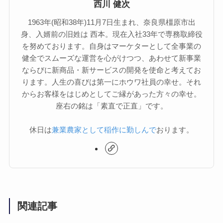
西川 健次
1963年(昭和38年)11月7日生まれ、奈良県橿原市出
身、入婿前の旧姓は 西本。現在入社33年で専務取締役
を努めております。自身はマーケターとして全事業の
健全でスムーズな運営を心がけつつ、あわせて新事業
ならびに新商品・新サービスの開発を使命と考えてお
ります。人生の喜びは第一にホウワ社員の幸せ。それ
からお客様をはじめとしてご縁があった方々の幸せ。
座右の銘は「素直で正直」です。
休日は
兼業農家として稲作に勤しんで
おります。
関連記事