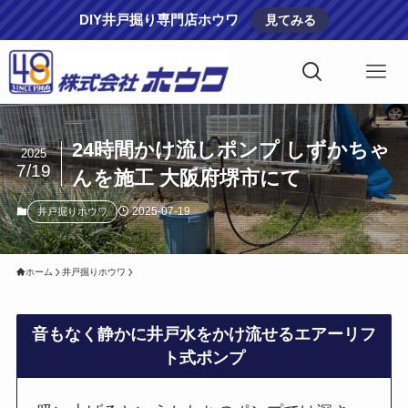
DIY井戸掘り専門店ホウワ
見てみる
24時間かけ流しポンプ しずかちゃ
2025
7/19
んを施工 大阪府堺市にて
2025-07-19
井戸掘りホウワ
ホーム
井戸掘りホウワ
音もなく静かに井戸水をかけ流せるエアーリフ
ト式ポンプ