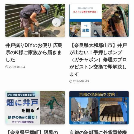
井戸掘りDIYのお便り 広島
【奈良県大和郡山市】井戸
県のK様ご家族から届きま
が出ない！手押しポンプ
した
（ガチャポン）修理のプロ
がピストン交換で即解決し
2026-08-04
ます
2026-07-19
【奈良県平群町】限界の
京都の急斜面に外貨両替機