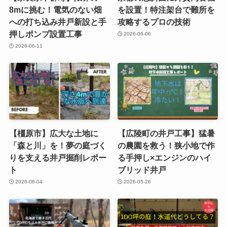
8mに挑む！電気のない畑
を設置！特注架台で難所を
への打ち込み井戸新設と手
攻略するプロの技術
押しポンプ設置工事
2026-06-06
2026-06-11
【橿原市】広大な土地に
【広陵町の井戸工事】猛暑
「森と川」を！夢の庭づく
の農園を救う！狭小地で作
りを支える井戸掘削レポー
る手押し×エンジンのハイ
ト
ブリッド井戸
2026-06-04
2026-05-26