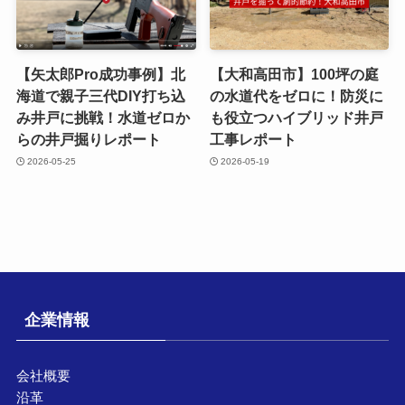
【矢太郎Pro成功事例】北
【大和高田市】100坪の庭
海道で親子三代DIY打ち込
の水道代をゼロに！防災に
み井戸に挑戦！水道ゼロか
も役立つハイブリッド井戸
らの井戸掘りレポート
工事レポート
2026-05-25
2026-05-19
企業情報
会社概要
沿革