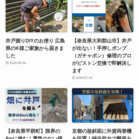
井戸掘りDIYのお便り 広島
【奈良県大和郡山市】井戸
県のK様ご家族から届きま
が出ない！手押しポンプ
した
（ガチャポン）修理のプロ
がピストン交換で即解決し
2026-08-04
ます
2026-07-19
【奈良県平群町】限界の
京都の急斜面に外貨両替機
8mに挑む！電気のない畑
を設置！特注架台で難所を