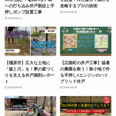
への打ち込み井戸新設と手
攻略するプロの技術
押しポンプ設置工事
2026-06-06
2026-06-11
【橿原市】広大な土地に
【広陵町の井戸工事】猛暑
「森と川」を！夢の庭づく
の農園を救う！狭小地で作
りを支える井戸掘削レポー
る手押し×エンジンのハイ
ト
ブリッド井戸
2026-06-04
2026-05-26