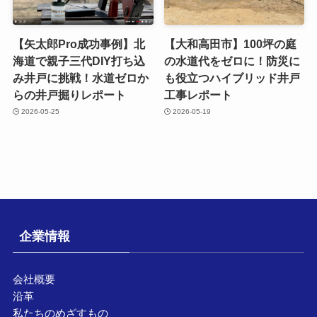
【矢太郎Pro成功事例】北
【大和高田市】100坪の庭
海道で親子三代DIY打ち込
の水道代をゼロに！防災に
み井戸に挑戦！水道ゼロか
も役立つハイブリッド井戸
らの井戸掘りレポート
工事レポート
2026-05-25
2026-05-19
企業情報
会社概要
沿革
私たちのめざすもの