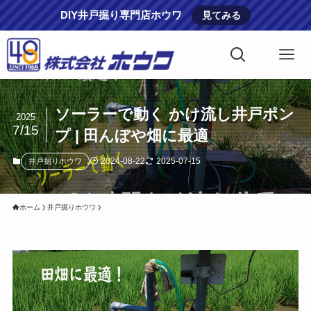
DIY井戸掘り専門店ホウワ
見てみる
ソーラーで動く かけ流し井戸ポン
2025
7/15
プ | 田んぼや畑に最適
2024-08-22
2025-07-15
井戸掘りホウワ
ホーム
井戸掘りホウワ