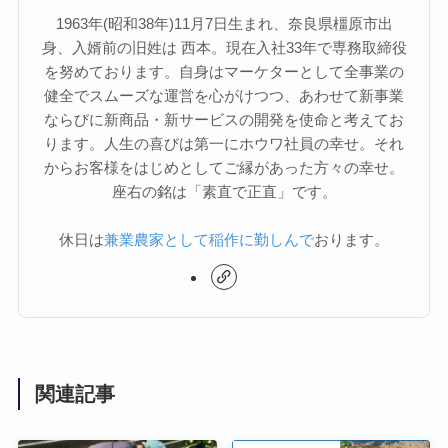
1963年(昭和38年)11月7日生まれ、奈良県橿原市出
身、入婿前の旧姓は 西本。現在入社33年で専務取締役
を努めております。自身はマーケターとして全事業の
健全でスムーズな運営を心がけつつ、あわせて新事業
ならびに新商品・新サービスの開発を使命と考えてお
ります。人生の喜びは第一にホウワ社員の幸せ。それ
からお客様をはじめとしてご縁があった方々の幸せ。
座右の銘は「素直で正直」です。
休日は
兼業農家として稲作に勤しんで
おります。
関連記事