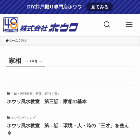
DIY井戸掘り専門店ホウワ
見てみる
ホーム
家相
家相
– tag –
引越・無料保管・解体（建替え業）
ホウワ風水教室 第三話：家相の基本
ホウワハウジング
ホウワ風水教室 第二話：環境・人・時の「三才」を整え
る