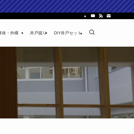
解体・外構
井戸掘り
DIY井戸セット