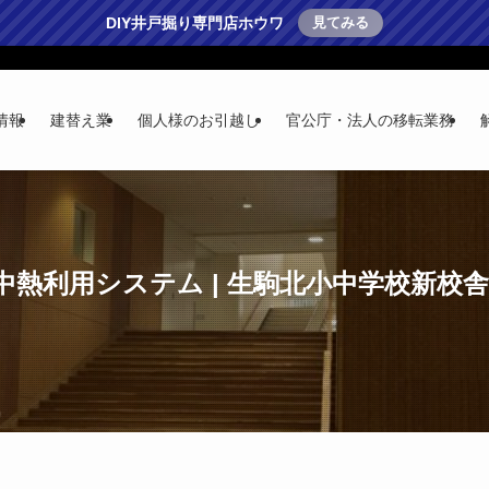
DIY井戸掘り専門店ホウワ
見てみる
情報
建替え業
個人様のお引越し
官公庁・法人の移転業務
中熱利用システム | 生駒北小中学校新校舎