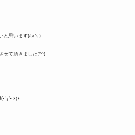
思います(/ω＼)
て頂きました(^^)
• ۶)۶