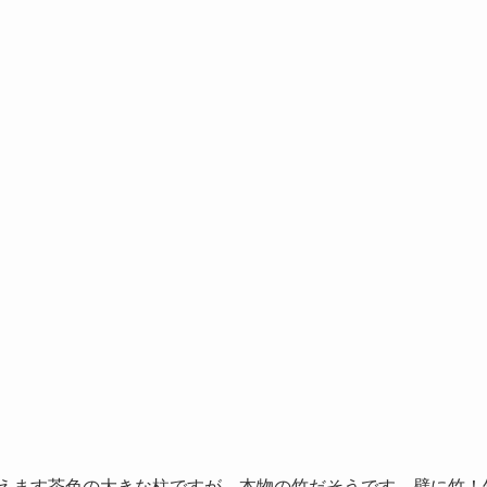
えます茶色の大きな柱ですが、本物の竹だそうです。壁に竹！竹