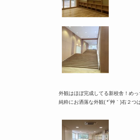
外観はほぼ完成してる新校舎！めっ
純粋にお洒落な外観( *´艸｀)右２