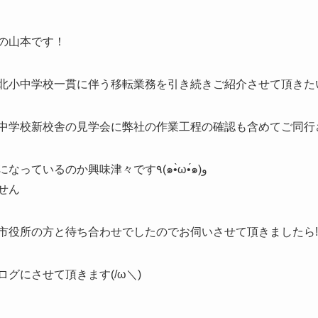
の山本です！
北小中学校一貫に伴う移転業務を引き続きご紹介させて頂きたいと
中学校新校舎の見学会に弊社の作業工程の確認も含めてご同行させ
小中学校一貫の新校舎、どんな建物になっているのか興味津々です٩(๑•̀ω•́๑)و
せん
所の方と待ち合わせでしたのでお伺いさせて頂きましたら‼(•’╻’
グにさせて頂きます(/ω＼)