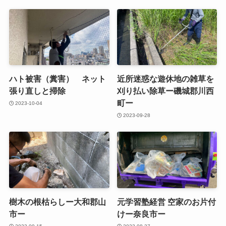
ハト被害（糞害） ネット
近所迷惑な遊休地の雑草を
張り直しと掃除
刈り払い除草ー磯城郡川西
町ー
2023-10-04
2023-09-28
樹木の根枯らしー大和郡山
元学習塾経営 空家のお片付
市ー
けー奈良市ー