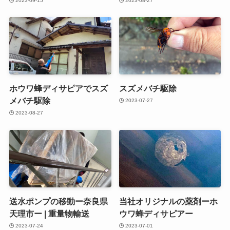
2023-09-15
2023-08-27
ホウワ蜂ディサピアでスズ
スズメバチ駆除
メバチ駆除
2023-07-27
2023-08-27
送水ポンプの移動ー奈良県
当社オリジナルの薬剤ーホ
天理市ー | 重量物輸送
ウワ蜂ディサピアー
2023-07-24
2023-07-01