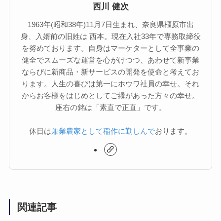
西川 健次
1963年(昭和38年)11月7日生まれ、奈良県橿原市出
身、入婿前の旧姓は 西本。現在入社33年で専務取締役
を努めております。自身はマーケターとして全事業の
健全でスムーズな運営を心がけつつ、あわせて新事業
ならびに新商品・新サービスの開発を使命と考えてお
ります。人生の喜びは第一にホウワ社員の幸せ。それ
からお客様をはじめとしてご縁があった方々の幸せ。
座右の銘は「素直で正直」です。
休日は
兼業農家として稲作に勤しんで
おります。
関連記事