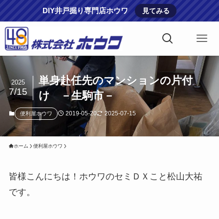
DIY井戸掘り専門店ホウワ
見てみる
単身赴任先のマンションの片付
2025
7/15
け －生駒市－
2019-05-20
2025-07-15
便利屋ホウワ
ホーム
便利屋ホウワ
皆様こんにちは！ホウワのセミＤＸこと松山大祐
です。