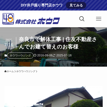
DIY井戸掘り専門店ホウワ
見てみる
奈良市で解体工事 | 住友不動産さ
2025
7/16
んでお建て替えのお客様
2016-09-06
2025-07-16
ホウワハウジング
ホーム
ホウワハウジング