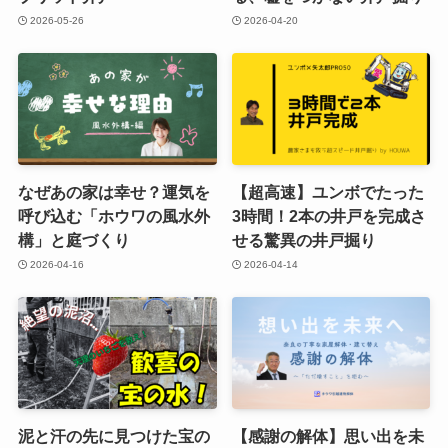
2026-05-26
2026-04-20
なぜあの家は幸せ？運気を
【超高速】ユンボでたった
呼び込む「ホウワの風水外
3時間！2本の井戸を完成さ
構」と庭づくり
せる驚異の井戸掘り
2026-04-16
2026-04-14
泥と汗の先に見つけた宝の
【感謝の解体】思い出を未