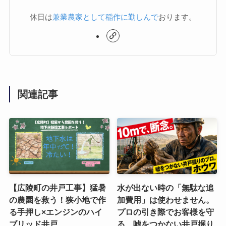
休日は
兼業農家として稲作に勤しんで
おります。
関連記事
【広陵町の井戸工事】猛暑
水が出ない時の「無駄な追
の農園を救う！狭小地で作
加費用」は使わせません。
る手押し×エンジンのハイ
プロの引き際でお客様を守
ブリッド井戸
る、嘘をつかない井戸掘り