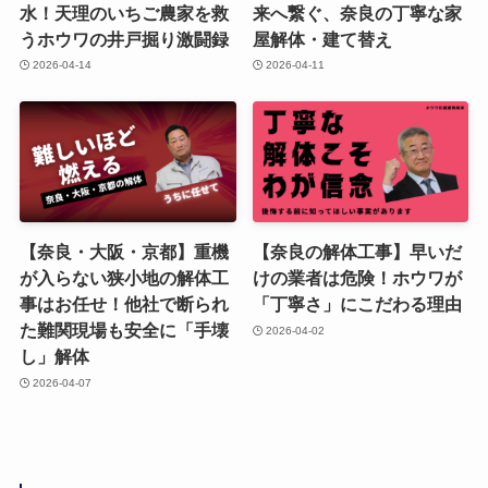
水！天理のいちご農家を救
来へ繋ぐ、奈良の丁寧な家
うホウワの井戸掘り激闘録
屋解体・建て替え
2026-04-14
2026-04-11
【奈良・大阪・京都】重機
【奈良の解体工事】早いだ
が入らない狭小地の解体工
けの業者は危険！ホウワが
事はお任せ！他社で断られ
「丁寧さ」にこだわる理由
た難関現場も安全に「手壊
2026-04-02
し」解体
2026-04-07