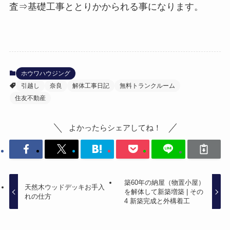
査⇒基礎工事ととりかかられる事になります。
ホウワハウジング
引越し
奈良
解体工事日記
無料トランクルーム
住友不動産
よかったらシェアしてね！
築60年の納屋（物置小屋）
天然木ウッドデッキお手入
を解体して新築増築 | その
れの仕方
4 新築完成と外構着工