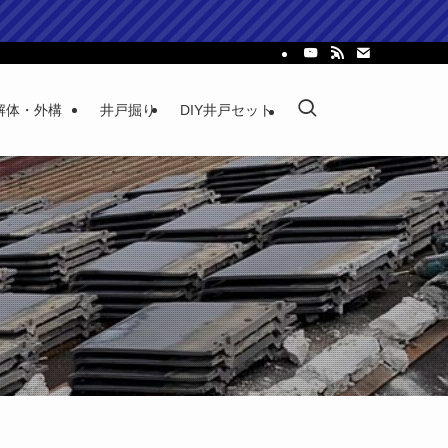
解体・外構
井戸掘り
DIY井戸セット