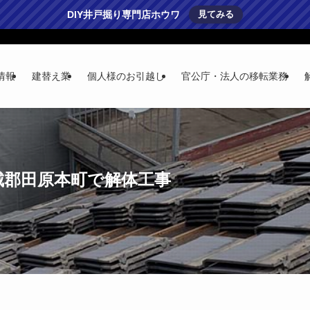
DIY井戸掘り専門店ホウワ
見てみる
情報
建替え業
個人様のお引越し
官公庁・法人の移転業務
磯城郡田原本町で解体工事